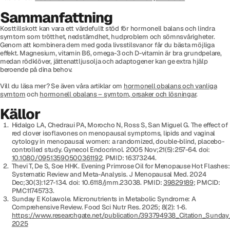
Sammanfattning
Kosttillskott kan vara ett värdefullt stöd för hormonell balans och lindra
symtom som trötthet, nedstämdhet, hudproblem och sömnsvårigheter.
Genom att kombinera dem med goda livsstilsvanor får du bästa möjliga
effekt. Magnesium, vitamin B6, omega-3 och D-vitamin är bra grundpelare,
medan rödklöver, jättenattljusolja och adaptogener kan ge extra hjälp
beroende på dina behov.
Vill du läsa mer? Se även våra artiklar om
hormonell obalans och vanliga
symtom
och
hormonell obalans – symtom, orsaker och lösningar
.
Källor
Hidalgo LA, Chedraui PA, Morocho N, Ross S, San Miguel G. The effect of
red clover isoflavones on menopausal symptoms, lipids and vaginal
cytology in menopausal women: a randomized, double-blind, placebo-
controlled study. Gynecol Endocrinol. 2005 Nov;21(5):257-64. doi:
10.1080/09513590500361192
. PMID: 16373244.
Thevi T, De S, Soe HHK. Evening Primrose Oil for Menopause Hot Flashes:
Systematic Review and Meta-Analysis. J Menopausal Med. 2024
Dec;30(3):127-134. doi: 10.6118/jmm.23038. PMID:
39829189
; PMCID:
PMC11745733.
Sunday E Kolawole. Micronutrients in Metabolic Syndrome: A
Comprehensive Review. Food Sci Nutr Res. 2025; 8(2): 1-6.
https://www.researchgate.net/publication/393794938_Citation_Sund
2025