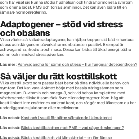
som har visat sig kunna stödja hudhälsan och lindra hormonella symtom
som ömma bröst, PMS och torra slemhinnor. Det kan även bidra till en
jämnare hormonreglering.
Adaptogener – stöd vid stress
och obalans
Vissa växter, så kallade adaptogener, kan hjälpa kroppen att bättre hantera
stress och därigenom påverka hormonbalansen positivt. Exempel är
ashwagandha, rhodiola och maca. Dessa kan bidra till ökad energi, bättre
sömn och minskad stresspåverkan.
Läs mer:
Ashwagandha för sömn och stress – hur fungerar det egentligen?
Så väljer du rätt kosttillskott
Vilka kosttillskott som passar bäst beror på dina individuella behov och
symtom. Det kan vara klokt att börja med basala näringsämnen som
magnesium, D-vitamin och omega-3, och vid behov komplettera med
växtbaserade tillskott som rödklöver eller adaptogener. Kom ihåg att
kosttillskott inte ersätter en varierad kost, och rådgör med läkare om du har
underliggande sjukdomar eller medicinerar.
Läs också:
Kost och livsstil för bättre välmående i klimakteriet
Läs också:
Bästa kosttillskotten mot PMS – vad säger forskningen?
Läs också:
Bästa kosttillskott vid klimakteriet – en jämförelse