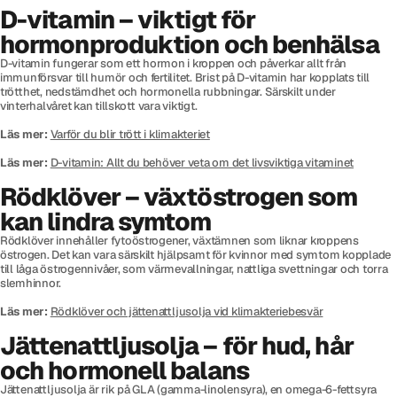
D-vitamin – viktigt för
hormonproduktion och benhälsa
D-vitamin fungerar som ett hormon i kroppen och påverkar allt från
immunförsvar till humör och fertilitet. Brist på D-vitamin har kopplats till
trötthet, nedstämdhet och hormonella rubbningar. Särskilt under
vinterhalvåret kan tillskott vara viktigt.
Läs mer:
Varför du blir trött i klimakteriet
Läs mer:
D-vitamin: Allt du behöver veta om det livsviktiga vitaminet
Rödklöver – växtöstrogen som
kan lindra symtom
Rödklöver innehåller fytoöstrogener, växtämnen som liknar kroppens
östrogen. Det kan vara särskilt hjälpsamt för kvinnor med symtom kopplade
till låga östrogennivåer, som värmevallningar, nattliga svettningar och torra
slemhinnor.
Läs mer:
Rödklöver och jättenattljusolja vid klimakteriebesvär
Jättenattljusolja – för hud, hår
och hormonell balans
Jättenattljusolja är rik på GLA (gamma-linolensyra), en omega-6-fettsyra