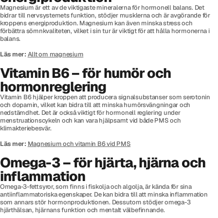
Magnesium är ett av de viktigaste mineralerna för hormonell balans. Det
bidrar till nervsystemets funktion, stödjer musklerna och är avgörande för
kroppens energiproduktion. Magnesium kan även minska stress och
förbättra sömnkvaliteten, vilket i sin tur är viktigt för att hålla hormonerna i
balans.
Läs mer:
Allt om magnesium
Vitamin B6 – för humör och
hormonreglering
Vitamin B6 hjälper kroppen att producera signalsubstanser som serotonin
och dopamin, vilket kan bidra till att minska humörsvängningar och
nedstämdhet. Det är också viktigt för hormonell reglering under
menstruationscykeln och kan vara hjälpsamt vid både PMS och
klimakteriebesvär.
Läs mer:
Magnesium och vitamin B6 vid PMS
Omega-3 – för hjärta, hjärna och
inflammation
Omega-3-fettsyror, som finns i fiskolja och algolja, är kända för sina
antiinflammatoriska egenskaper. De kan bidra till att minska inflammation
som annars stör hormonproduktionen. Dessutom stödjer omega-3
hjärthälsan, hjärnans funktion och mentalt välbefinnande.