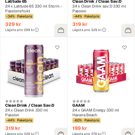
Latitude 65
Clean Drink / Clean Sav:D
24 x Latitude 65 330 ml Storm -
24 x Clean Drink sav:D 330 ml
Passionsfrukt
Passion
-34%
Paketpris
-44%
Paketpris
329 kr
319 kr
Lägsta pris 299 kr
Lägsta pris 329 kr
Clean Drink / Clean Sav:D
GAAM
24 x Clean Drink 330 ml
24 x GAAM Energy 330 ml
Passion
Havana Beach
-44%
Paketpris
-60%
Paketpris
319 kr
199 kr
Lägsta pris 329 kr
Lägsta pris 378 kr