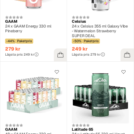
GAAM
Celsius
24 x GAAM Energy 330 ml
24 x Celsius 355 ml Galaxy Vibe
Pineberry
- Watermelon Strawberry
SUPER DEAL
-44%
Paketpris
-50%
Paketpris
279 kr
249 kr
Lägsta pris 249 kr
Lägsta pris 279 kr
GAAM
Latitude 65