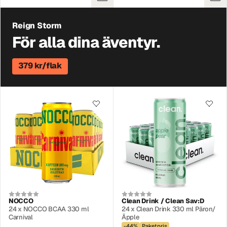
Reign Storm
För alla dina äventyr.
379 kr/flak
NOCCO
Clean Drink / Clean Sav:D
24 x NOCCO BCAA 330 ml
24 x Clean Drink 330 ml Päron/
Carnival
Äpple
-44%
Paketpris