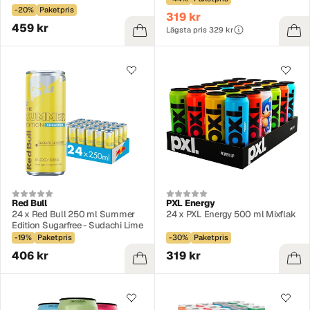
-20%
Paketpris
319 kr
459 kr
Lägsta pris 329 kr
Red Bull
PXL Energy
24 x Red Bull 250 ml Summer
24 x PXL Energy 500 ml Mixflak
Edition Sugarfree - Sudachi Lime
-19%
Paketpris
-30%
Paketpris
406 kr
319 kr