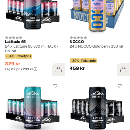
Latitude 65
NOCCO
24 x Latitude 65 330 ml HAJK -
24 x NOCCO Goldiberry 330 ml
Hallon
-34%
Paketpris
-20%
Paketpris
329 kr
459 kr
Lägsta pris 299 kr