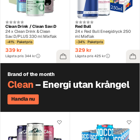
Clean Drink / Clean Sav:D
Red Bull
24 x Clean Drink & Clean
24 x Red Bull Energidryck 250
Sav:D/PLUS 330 ml Mixflak
ml Mixflak
-41%
Paketpris
-34%
Paketpris
339 kr
329 kr
Lägsta pris 344 kr
Lägsta pris 425 kr
Brand of the month
Clean
– Energi utan krångel
Handla nu