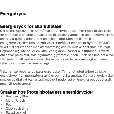
Energidryck
Energidryck för alla tillfällen
Det är inte helt ovanligt att många börjar byta ut läsk mot energidryck. Dels
för att det ofta smakar godare, dels för att det gynnar den som behöver extra
energi vid träning eller under en hektisk dag. Men det är inte allt -
energidrycker, eller funktionsdrycker, innehåller ofta aminosyrorna BCAA
vilket hjälper kroppen med återhämtning och en muskelsparande funktion.
Begränsa dig inte heller, en iskall energidryck passar alla tillfällen. Oavsett
om det är på en fest, träningsmatch, gymmet eller en lunch så finns det alltid
till hands för att njutas som en läskedryck i vardagen samtidigt som den
fyller på kroppen med mer energi.
Vilken smak föredrar du på energidrycker? Vi har ett stort utbud av billig
energidryck från många leverantörer och i olika smaker. Många energidrycker
smakar väldigt likt vanlig läsk med skillnaden att en energidryck boostar dig
med rätt sorts energi.
Smaker hos Proteinbolagets energidrycker
Raspberry Blast
Melon Crush
Pear
Citron och lime
Paradise Kiwi