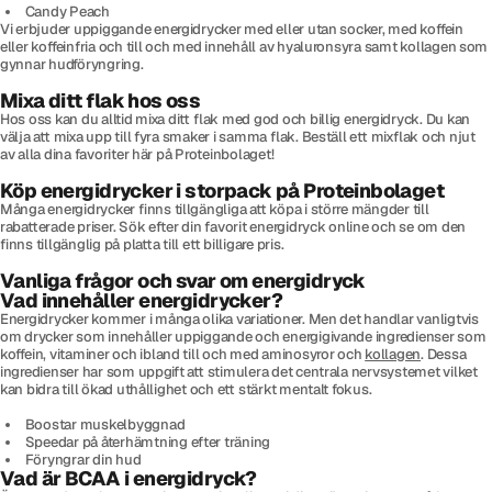
Candy Peach
Vi erbjuder uppiggande energidrycker med eller utan socker, med koffein
eller koffeinfria och till och med innehåll av hyaluronsyra samt kollagen som
gynnar hudföryngring.
Mixa ditt flak hos oss
Hos oss kan du alltid mixa ditt flak med god och billig energidryck. Du kan
välja att mixa upp till fyra smaker i samma flak. Beställ ett mixflak och njut
av alla dina favoriter här på Proteinbolaget!
Köp energidrycker i storpack på Proteinbolaget
Många energidrycker finns tillgängliga att köpa i större mängder till
rabatterade priser. Sök efter din favorit energidryck online och se om den
finns tillgänglig på platta till ett billigare pris.
Vanliga frågor och svar om energidryck
Vad innehåller energidrycker?
Energidrycker kommer i många olika variationer. Men det handlar vanligtvis
om drycker som innehåller uppiggande och energigivande ingredienser som
koffein, vitaminer och ibland till och med aminosyror och
kollagen
. Dessa
ingredienser har som uppgift att stimulera det centrala nervsystemet vilket
kan bidra till ökad uthållighet och ett stärkt mentalt fokus.
Boostar muskelbyggnad
Speedar på återhämtning efter träning
Föryngrar din hud
Vad är BCAA i energidryck?