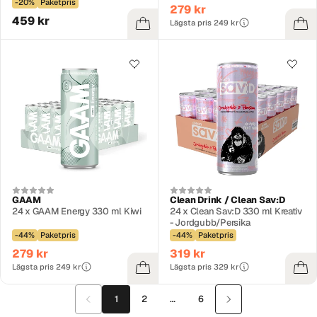
-20%
Paketpris
279 kr
459 kr
Lägsta pris 249 kr
GAAM
Clean Drink / Clean Sav:D
24 x GAAM Energy 330 ml Kiwi
24 x Clean Sav:D 330 ml Kreativ
- Jordgubb/Persika
-44%
Paketpris
-44%
Paketpris
279 kr
319 kr
Lägsta pris 249 kr
Lägsta pris 329 kr
1
2
…
6