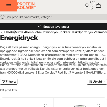
Snabba leveranser
Tillbaka
Mixflak
Kombucha
Proteindryck
Sockerfri läsk
Sportdryck
Vitamind
Energidryck
Dags att fylla på med energi? Energidryck eller funktionsdryck innehåller
uppiggande ingredienser och ämnen som exempelvis koffein, vitaminer och
aminosyror (BCAA). Detta för att säkra kroppen med extra energi och fokus.
Energidryck är helt enkelt idealisk för dig som behöver en extra energiboost i
vardagen - eller under träningen - eller varför inte under fotbollsmatchen.
Här på Proteinbolaget hittar du ett enormt utbud av billiga energidrycker från
alla storfavoriter att välja på. Kanske faller energidryck eller funktionsdryck
från
NOCCO
dig i smaken? Eller
Celsius
?
Red Bull
? Monster? GAAM? Eller
varför inte Clean Drink? Du hittar ännu fler folkkära varumärken bland vårt
sortiment. Beställ hem energidryck i flak, enstaka burkar, eller varför inte ett
Filtrera
Utvald
mixflak med alla dina favoritsmaker i ett enda flak.
214 produkter