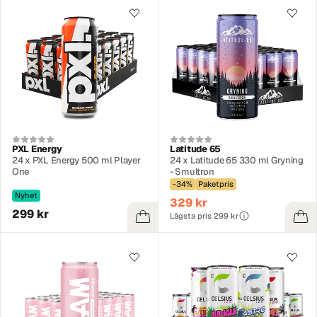
PXL Energy
Latitude 65
24 x PXL Energy 500 ml Player
24 x Latitude 65 330 ml Gryning
One
- Smultron
-34%
Paketpris
Nyhet
329 kr
299 kr
Lägsta pris 299 kr