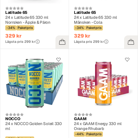
Latitude 65
Latitude 65
24 x Latitude 65 330 ml
24 x Latitude 65 330 ml
Norrsken - Äpple & Päron
Månsken - Cola
-34%
Paketpris
-34%
Paketpris
329 kr
329 kr
Lägsta pris 299 kr
Lägsta pris 299 kr
NOCCO
GAAM
24 x NOCCO Golden Soleil 330
24 x GAAM Energy 330 ml
ml
Orange Rhubarb
-44%
Paketpris