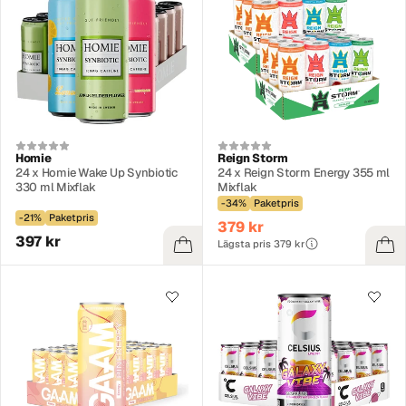
Homie
Reign Storm
24 x Homie Wake Up Synbiotic
24 x Reign Storm Energy 355 ml
330 ml Mixflak
Mixflak
-34%
Paketpris
-21%
Paketpris
379 kr
397 kr
Lägsta pris 379 kr