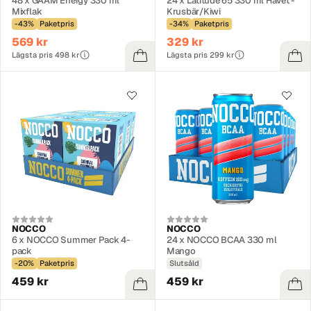
48 x GAAM Energy 330 ml
24 x Latitude 65 330 ml Havet -
Mixflak
Krusbär/Kiwi
-43%
Paketpris
-34%
Paketpris
569 kr
329 kr
Lägsta pris 498 kr
Lägsta pris 299 kr
NOCCO
NOCCO
6 x NOCCO Summer Pack 4-
24 x NOCCO BCAA 330 ml
pack
Mango
-20%
Paketpris
Slutsåld
459 kr
459 kr