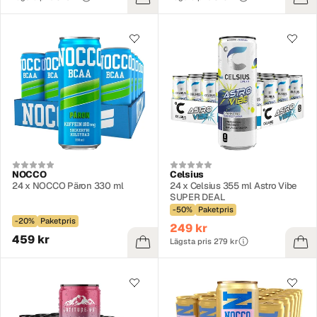
NOCCO
Celsius
24 x NOCCO Päron 330 ml
24 x Celsius 355 ml Astro Vibe
SUPER DEAL
-50%
Paketpris
-20%
Paketpris
249 kr
459 kr
Lägsta pris 279 kr