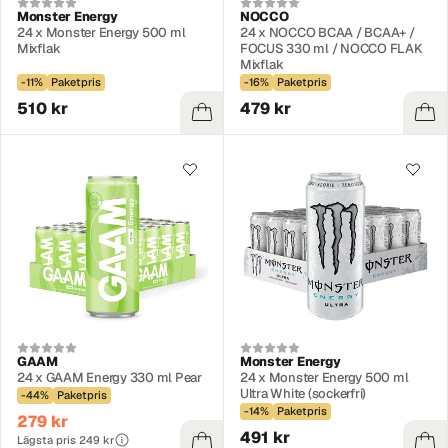
Monster Energy
NOCCO
24 x Monster Energy 500 ml
24 x NOCCO BCAA / BCAA+ /
Mixflak
FOCUS 330 ml / NOCCO FLAK
Mixflak
-11%
Paketpris
-16%
Paketpris
510 kr
479 kr
GAAM
Monster Energy
24 x GAAM Energy 330 ml Pear
24 x Monster Energy 500 ml
Ultra White (sockerfri)
-44%
Paketpris
-14%
Paketpris
279 kr
491 kr
Lägsta pris 249 kr