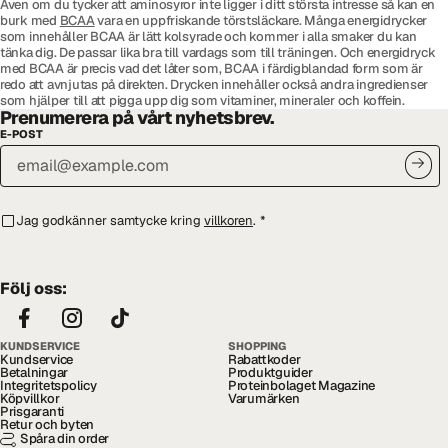
Även om du tycker att aminosyror inte ligger i ditt största intresse så kan en
burk med
BCAA
vara en uppfriskande törstsläckare. Många energidrycker
som innehåller BCAA är lätt kolsyrade och kommer i alla smaker du kan
tänka dig. De passar lika bra till vardags som till träningen. Och energidryck
med BCAA är precis vad det låter som, BCAA i färdigblandad form som är
redo att avnjutas på direkten. Drycken innehåller också andra ingredienser
som hjälper till att pigga upp dig som vitaminer, mineraler och koffein.
Prenumerera på vårt nyhetsbrev.
E-POST
Jag godkänner samtycke kring
villkoren
.
*
Följ oss:
KUNDSERVICE
SHOPPING
Kundservice
Rabattkoder
Betalningar
Produktguider
Integritetspolicy
Proteinbolaget Magazine
Köpvillkor
Varumärken
Prisgaranti
Retur och byten
Spåra din order