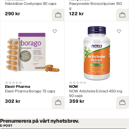
Närokällan Cordyceps 90 caps
Rawpowder Broccolipulver 150
g
290 kr
122 kr
Elexir Pharma
NOW
Elexir Pharma Borago 72 caps
NOW Artichoke Extract 450 mg
90 caps
302 kr
359 kr
Prenumerera på vårt nyhetsbrev.
E-POST