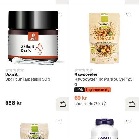
Upgrit
Rawpowder
Upgrit Shilajit Resin 50 g
Rawpowder Ingefära pulver 125
g
-10%
Lagerrensning
69 kr
658 kr
Lägsta pris 77 kr