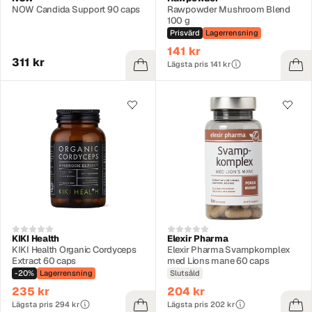
NOW Candida Support 90 caps
Rawpowder Mushroom Blend
100 g
Prisvärd
Lagerrensning
141 kr
311 kr
Lägsta pris 141 kr
KIKI Health
Elexir Pharma
KIKI Health Organic Cordyceps
Elexir Pharma Svampkomplex
Extract 60 caps
med Lions mane 60 caps
-20%
Lagerrensning
Slutsåld
235 kr
204 kr
Lägsta pris 294 kr
Lägsta pris 202 kr