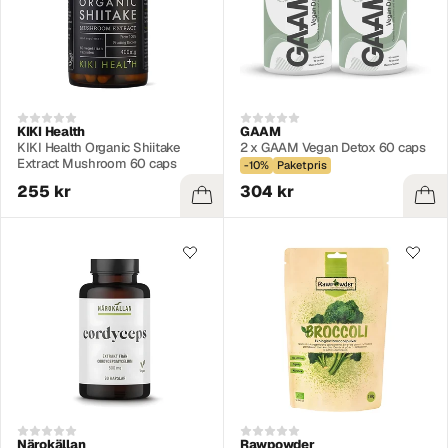
KIKI Health
GAAM
KIKI Health Organic Shiitake
2 x GAAM Vegan Detox 60 caps
Extract Mushroom 60 caps
-10%
Paketpris
255 kr
304 kr
Närokällan
Rawpowder