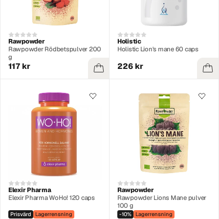
Rawpowder
Holistic
Rawpowder Rödbetspulver 200
Holistic Lion's mane 60 caps
g
117 kr
226 kr
Elexir Pharma
Rawpowder
Elexir Pharma WoHo! 120 caps
Rawpowder Lions Mane pulver
100 g
Prisvärd
Lagerrensning
-10%
Lagerrensning