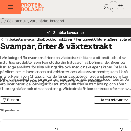
Snabba leveranser
Tillbaka
Ashwagandha
Bockhornsklöver / Fenugreek
Chlorella
Greensbland
Svampar, örter & växtextrakt
I vår kategori för svampar, örter och växtextrakt hittar du ett brett utbud av
naturliga produkter som kan stödja din hälsa och välbefinnande. Svampar
har länge använts för sina näringsrika och medicinska egenskaper. De är rika
på vitaminer, mineraler och antioxidanter, och vissa svampsorter, som Lion's
mane, Reishi och Chaga, är kända för sina adaptogena egenskaper som kan
Örter och växtextrakt har använts inom traditionell medicin i tusentals år. De
bidra till att balansera kroppen och förbättra immunförsvaret.
erbjuder naturliga lösningar för att stödja allt från matsmältning och sömn
till energinivåer och stresshantering. Växtextrakt är koncentrerade former av
växternas aktiva ämnen och kan ge ett kraftfullt tillskott för olika
hälsoändamål.
Filtrera
Mest relevant
36 produkter