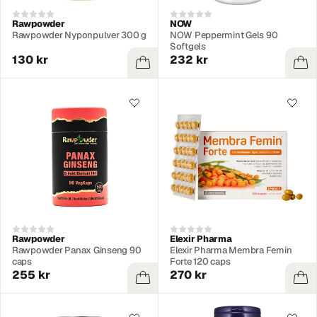
Rawpowder
NOW
Rawpowder Nyponpulver 300 g
NOW Peppermint Gels 90
Softgels
130 kr
232 kr
Rawpowder
Elexir Pharma
Rawpowder Panax Ginseng 90
Elexir Pharma Membra Femin
caps
Forte 120 caps
255 kr
270 kr