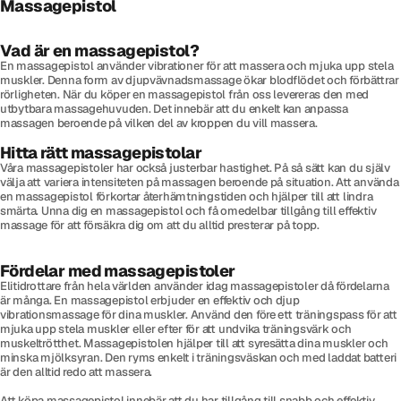
Massagepistol
Vad är en massagepistol?
En massagepistol använder vibrationer för att massera och mjuka upp stela
muskler. Denna form av djupvävnadsmassage ökar blodflödet och förbättrar
rörligheten. När du köper en massagepistol från oss levereras den med
utbytbara massagehuvuden. Det innebär att du enkelt kan anpassa
massagen beroende på vilken del av kroppen du vill massera.
Hitta rätt massagepistolar
Våra massagepistoler har också justerbar hastighet. På så sätt kan du själv
välja att variera intensiteten på massagen beroende på situation. Att använda
en massagepistol förkortar återhämtningstiden och hjälper till att lindra
smärta. Unna dig en massagepistol och få omedelbar tillgång till effektiv
massage för att försäkra dig om att du alltid presterar på topp.
Fördelar med massagepistoler
Elitidrottare från hela världen använder idag massagepistoler då fördelarna
är många. En massagepistol erbjuder en effektiv och djup
vibrationsmassage för dina muskler. Använd den före ett träningspass för att
mjuka upp stela muskler eller efter för att undvika träningsvärk och
muskeltrötthet. Massagepistolen hjälper till att syresätta dina muskler och
minska mjölksyran. Den ryms enkelt i träningsväskan och med laddat batteri
är den alltid redo att massera.
Att köpa massagepistol innebär att du har tillgång till snabb och effektiv