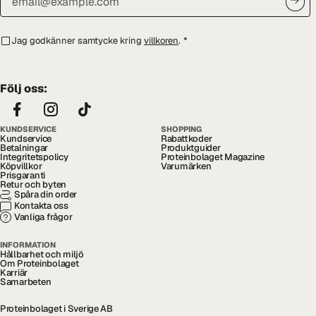
Jag godkänner samtycke kring
villkoren
.
*
Följ oss:
KUNDSERVICE
SHOPPING
Kundservice
Rabattkoder
Betalningar
Produktguider
Integritetspolicy
Proteinbolaget Magazine
Köpvillkor
Varumärken
Prisgaranti
Retur och byten
Spåra din order
Kontakta oss
Vanliga frågor
INFORMATION
Hållbarhet och miljö
Om Proteinbolaget
Karriär
Samarbeten
Proteinbolaget i Sverige AB