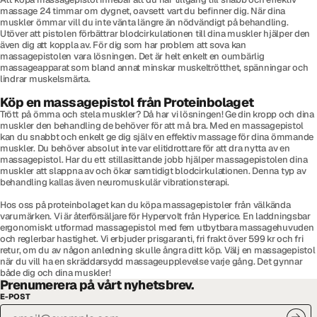
massage 24 timmar om dygnet, oavsett vart du befinner dig. När dina
muskler ömmar vill du inte vänta längre än nödvändigt på behandling.
Utöver att pistolen förbättrar blodcirkulationen till dina muskler hjälper den
även dig att koppla av. För dig som har problem att sova kan
massagepistolen vara lösningen. Det är helt enkelt en oumbärlig
massageapparat som bland annat minskar muskeltrötthet, spänningar och
lindrar muskelsmärta.
Köp en massagepistol från Proteinbolaget
Trött på ömma och stela muskler? Då har vi lösningen! Ge din kropp och dina
muskler den behandling de behöver för att må bra. Med en massagepistol
kan du snabbt och enkelt ge dig själv en effektiv massage för dina ömmande
muskler. Du behöver absolut inte var elitidrottare för att dra nytta av en
massagepistol. Har du ett stillasittande jobb hjälper massagepistolen dina
muskler att slappna av och ökar samtidigt blodcirkulationen. Denna typ av
behandling kallas även neuromuskulär vibrationsterapi.
Hos oss på proteinbolaget kan du köpa massagepistoler från välkända
varumärken. Vi är återförsäljare för Hypervolt från Hyperice. En laddningsbar
ergonomiskt utformad massagepistol med fem utbytbara massagehuvuden
och reglerbar hastighet. Vi erbjuder prisgaranti, fri frakt över 599 kr och fri
retur, om du av någon anledning skulle ångra ditt köp. Välj en massagepistol
när du vill ha en skräddarsydd massageupplevelse varje gång. Det gynnar
både dig och dina muskler!
Prenumerera på vårt nyhetsbrev.
E-POST