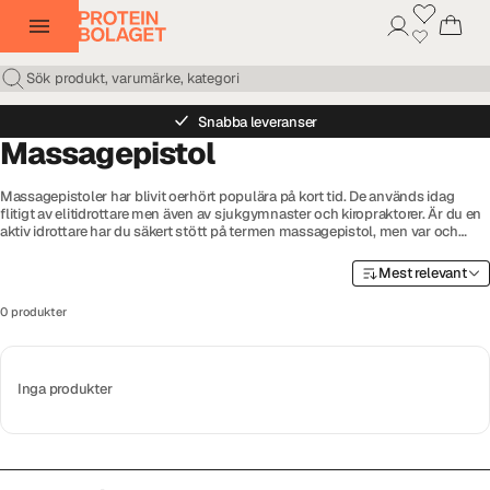
Snabba leveranser
Massagepistol
Massagepistoler har blivit oerhört populära på kort tid. De används idag
flitigt av elitidrottare men även av sjukgymnaster och kiropraktorer. Är du en
aktiv idrottare har du säkert stött på termen massagepistol, men var och
varför ska man använda en massagepistol? Den är inte så farlig som den
låter, utan är ett väl fungerande hjälpmedel för såväl uppvärmning som
Mest relevant
återhämtning.
0 produkter
Inga produkter