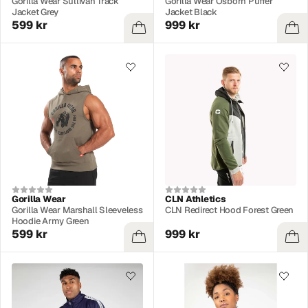
Gorilla Wear Sullivan Track
Gorilla Wear Osborn Puffer
Jacket Grey
Jacket Black
599 kr
999 kr
Gorilla Wear
CLN Athletics
Gorilla Wear Marshall Sleeveless
CLN Redirect Hood Forest Green
Hoodie Army Green
599 kr
999 kr