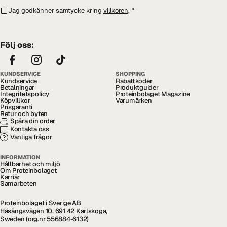
Jag godkänner samtycke kring
villkoren
.
*
Följ oss:
KUNDSERVICE
SHOPPING
Kundservice
Rabattkoder
Betalningar
Produktguider
Integritetspolicy
Proteinbolaget Magazine
Köpvillkor
Varumärken
Prisgaranti
Retur och byten
Spåra din order
Kontakta oss
Vanliga frågor
INFORMATION
Hållbarhet och miljö
Om Proteinbolaget
Karriär
Samarbeten
Proteinbolaget i Sverige AB
Häsängsvägen 10, 691 42 Karlskoga,
Sweden (org.nr 556884-6132)