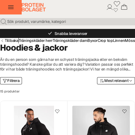
Snabba leveranser
Tillbaka
Träningskläder herr
Träningskläder dam
Byxor
Crop top
Linnen
Mösso
Hoodies & jackor
Är du en person som gärna har en schysst träningsjacka eller en bekväm
träningshoodie? Kanske gillar du att variera dig? Variation passar oss perfekt
för vi har både träningshoodies och träningsjackor! Vi har en mängd olika
hoodies och jackor att välja på – vill du ha vindtät, vattentät, tunn, med
dragkedja eller utan? Det finns garanterat en, eller kanske till och med flera,
Filtrera
Mest relevant
som passar just dig och dina behov.
15 produkter