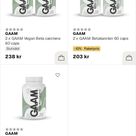
GAAM
GAAM
2 x GAAM Vegan Beta carotene
2 x GAAM Betakaroten 60 caps
60 caps
Slutsåld
-10%
Paketpris
238 kr
203 kr
GAAM