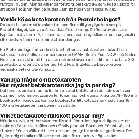
färgton i huden. Många väljer därför att ta betakaroten som kosttillskott för
att uppnå solbrun färg på huden utan att huden tar skada av det.
Varför köpa betakaroten från Proteinbolaget?
De kosttillskott med betakaroten som finns tillgängliga hos oss på
Proteinbolaget, kan vara fantastiskt för din kropp. De flesta av dessa är
kapslar med vitamin A, tillsammans med andra ingredienser som sojalecitin
eller andra vitamin- och mineralblandningar.
På Proteinbolaget hittar du ett brett utbud av betakarotentillskott från
välkända och pålitliga varumärken som GAAM, Better You, NOW och Scitec
Nutrition, självklart till bra priser och med leverans till ditt hem på bara 2-3
arbetsdagar efter att du har gjort ditt köp. Självklart erbjuder vi även
veganska betakarotentillskott.
Vanliga frågor om betakaroten
Hur mycket betakaroten ska jag ta per dag?
Det finns egentligen gräns för hur mycket betakaroten du behöver ta per
dag, men rekommendationen för tonåringar och vuxna ligger på 78 - 180 mg
betakaroten varje dag. Vanliga betakarotentillskott på marknaden ger 15 -
100 mg betakaroten per doseringstillfälle.
Vilket betakarotentillskott passar mig?
När du ska välja ett betakarotentillskott, finns det några viktiga saker att
tänka på för att få en säker och effektiv produkt. Först och främst, välj ett
tillskott från en välkänd tillverkare som tydligt listar sina ingredienser. Det
hjälper dig att säkerställa att produkten är ren och av hög kvalitet.