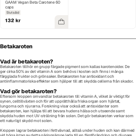
GAAM Vegan Beta Carotene 60
caps
Slutsåld
132 kr
Betakaroten
Vad är betakaroten?
Betakaroten tillhör en grupp färgade pigment som kallas karotenoider. De
ger cirka 50% av det vitamin A som behövs i kosten och finns i många
färgglada frukter och grönsaker. Betakaroten har antioxidant och
antiinflammatoriska effekter som hjälper till att skydda cellerna från skador.
Vad gör betakaroten?
Eftersom kroppen omvandlar betakaroten till vitamin A, vilket är viktigt för
synen, celltillväxten och för att upprätthålla friska organ som hjärtat,
lungorna och njurarna. Forskning visar också att antioxidanter som
betakaroten, kan hjälpa till att bevara hudens hälsa och utseende samt
skydda huden mot UV-strålning från solen. Det gör betakaroten verkar som
ett naturligt skydd mot solen.
Kroppen lagrar betakaroten i fettvävnad, alltså under huden och kan därmed
vid höga intag av detta näringsämne leda till en färgförändring och djupare