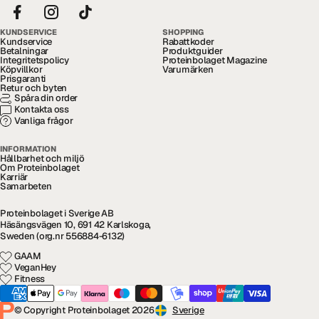
KUNDSERVICE
SHOPPING
Kundservice
Rabattkoder
Betalningar
Produktguider
Integritetspolicy
Proteinbolaget Magazine
Köpvillkor
Varumärken
Prisgaranti
Retur och byten
Spåra din order
Kontakta oss
Vanliga frågor
INFORMATION
Hållbarhet och miljö
Om Proteinbolaget
Karriär
Samarbeten
Proteinbolaget i Sverige AB
Häsängsvägen 10, 691 42 Karlskoga,
Sweden (org.nr 556884-6132)
GAAM
VeganHey
Fitness
© Copyright Proteinbolaget 2026
Sverige