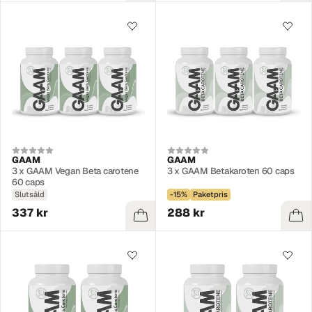
GAAM
GAAM
3 x GAAM Vegan Beta carotene
3 x GAAM Betakaroten 60 caps
60 caps
Slutsåld
-15%
Paketpris
337 kr
288 kr