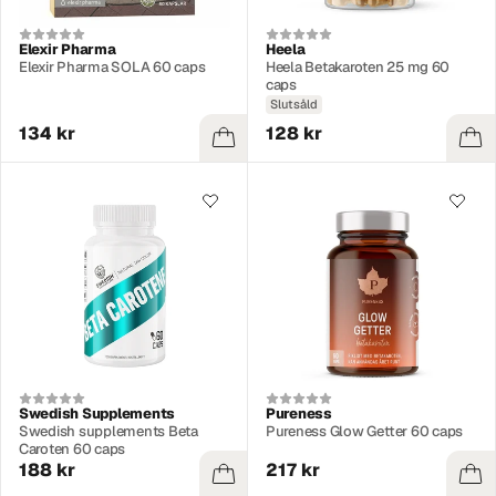
Elexir Pharma
Heela
Elexir Pharma SOLA 60 caps
Heela Betakaroten 25 mg 60
caps
Slutsåld
134 kr
128 kr
Swedish Supplements
Pureness
Swedish supplements Beta
Pureness Glow Getter 60 caps
Caroten 60 caps
188 kr
217 kr