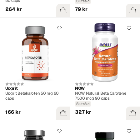
50 caps
Slutsåld
264 kr
79 kr
Upgrit
NOW
Upgrit Betakaroten 50 mg 60
NOW Natural Beta Carotene
caps
7500 mcg 90 caps
Slutsåld
166 kr
327 kr