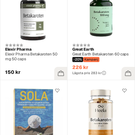
Elexir Pharma
Great Earth
Elexir Pharma Betakaroten 50
Great Earth Betakaroten 60 caps
mg 50 caps
-20%
Kampanj
226 kr
150 kr
Lägsta pris 283 kr