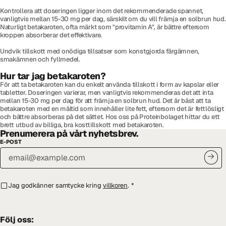
Kontrollera att doseringen ligger inom det rekommenderade spannet,
vanligtvis mellan 15-30 mg per dag, särskilt om du vill främja en solbrun hud.
Naturligt betakaroten, ofta märkt som "provitamin A", är bättre eftersom
kroppen absorberar det effektivare.
Undvik tillskott med onödiga tillsatser som konstgjorda färgämnen,
smakämnen och fyllmedel.
Hur tar jag betakaroten?
För att ta betakaroten kan du enkelt använda tillskott i form av kapslar eller
tabletter. Doseringen varierar, men vanligtvis rekommenderas det att inta
mellan 15-30 mg per dag för att främja en solbrun hud. Det är bäst att ta
betakaroten med en måltid som innehåller lite fett, eftersom det är fettlösligt
och bättre absorberas på det sättet. Hos oss på Proteinbolaget hittar du ett
brett utbud av billiga, bra kosttillskott med betakaroten.
Prenumerera på vårt nyhetsbrev.
E-POST
Jag godkänner samtycke kring
villkoren
.
*
Följ oss: