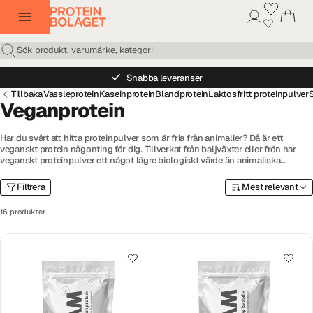
Snabba leveranser
Tillbaka
Vassleprotein
Kaseinprotein
Blandprotein
Laktosfritt proteinpulver
Veganprotein
Har du svårt att hitta proteinpulver som är fria från animalier? Då är ett
veganskt protein någonting för dig. Tillverkat från baljväxter eller frön har
veganskt proteinpulver ett något lägre biologiskt värde än animaliska
proteinpulver. V
äxtbaserad protein
passar dig som är vegan, vegetarian,
intolerant mot mjölk/ägg eller bara vill ha variation i ditt proteinintag. Hitta
Filtrera
Mest relevant
veganprotein och veganskt proteinpulver till billiga priser här på
Proteinbolaget.
16 produkter