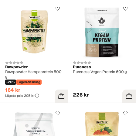
Rawpowder
Pureness
Rawpowder Hampaprotein 500
Pureness Vegan Protein 600 g
g
-20%
Lagerrensning
164 kr
226 kr
Lägsta pris 205 kr