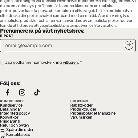
någon anledningen vill undvika exempelvis mjölkprotein eller äggprotein. Vill
du ha en aminosyraprofil som är i samma klass som animaliska
proteinpulver kan du prova att kombinera olika vegetabiliska proteinpulver
eller dricka din proteinshake i samband med en måltid. Äter du vanligtvis
animaliska produkter och är en van användare av animaliska proteinpulver
kan du alltid prova ett vegetabiliskt proteinpulver för lite variation.
Prenumerera på vårt nyhetsbrev.
E-POST
Jag godkänner samtycke kring
villkoren
.
*
Följ oss:
KUNDSERVICE
SHOPPING
Kundservice
Rabattkoder
Betalningar
Produktguider
Integritetspolicy
Proteinbolaget Magazine
Köpvillkor
Varumärken
Prisgaranti
Retur och byten
Spåra din order
Kontakta oss