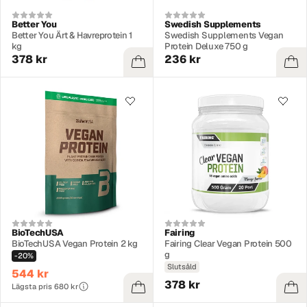
Better You
Swedish Supplements
Better You Ärt & Havreprotein 1
Swedish Supplements Vegan
kg
Protein Deluxe 750 g
378 kr
236 kr
BioTechUSA
Fairing
BioTechUSA Vegan Protein 2 kg
Fairing Clear Vegan Protein 500
g
-20%
Slutsåld
544 kr
378 kr
Lägsta pris 680 kr