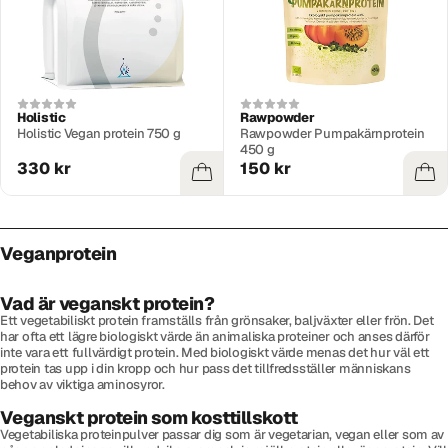
Holistic
Rawpowder
Holistic Vegan protein 750 g
Rawpowder Pumpakärnprotein
450 g
330 kr
150 kr
Veganprotein
Vad är veganskt protein?
Ett vegetabiliskt protein framställs från grönsaker, baljväxter eller frön. Det
har ofta ett lägre biologiskt värde än animaliska proteiner och anses därför
inte vara ett fullvärdigt protein. Med biologiskt värde menas det hur väl ett
protein tas upp i din kropp och hur pass det tillfredsställer människans
behov av viktiga aminosyror.
Veganskt protein som kosttillskott
Vegetabiliska proteinpulver passar dig som är vegetarian, vegan eller som av