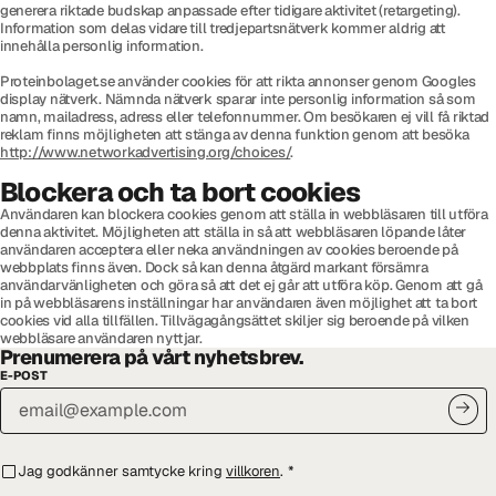
generera riktade budskap anpassade efter tidigare aktivitet (retargeting).
Information som delas vidare till tredjepartsnätverk kommer aldrig att
innehålla personlig information.
Proteinbolaget.se använder cookies för att rikta annonser genom Googles
display nätverk. Nämnda nätverk sparar inte personlig information så som
namn, mailadress, adress eller telefonnummer. Om besökaren ej vill få riktad
reklam finns möjligheten att stänga av denna funktion genom att besöka
http://www.networkadvertising.org/choices/
.
Blockera och ta bort cookies
Användaren kan blockera cookies genom att ställa in webbläsaren till utföra
denna aktivitet. Möjligheten att ställa in så att webbläsaren löpande låter
användaren acceptera eller neka användningen av cookies beroende på
webbplats finns även. Dock så kan denna åtgärd markant försämra
användarvänligheten och göra så att det ej går att utföra köp. Genom att gå
in på webbläsarens inställningar har användaren även möjlighet att ta bort
cookies vid alla tillfällen. Tillvägagångsättet skiljer sig beroende på vilken
webbläsare användaren nyttjar.
Prenumerera på vårt nyhetsbrev.
E-POST
Jag godkänner samtycke kring
villkoren
.
*