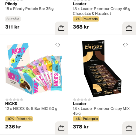
Pändy
Leader
18 x Pändy Protein Bar 35 g
18 x Leader Promour Crispy 45 g
Chocolate & Hazelnut
Slutsåld
-7%
Paketpris
311 kr
368 kr
NICKS
Leader
12 x NICKS Soft Bar MIX 50 g
18 x Leader Promour Crispy MIX
45 g
-10%
Paketpris
-4%
Paketpris
236 kr
378 kr