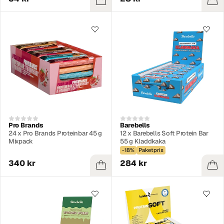
Pro Brands
Barebells
24 x Pro Brands Proteinbar 45 g
12 x Barebells Soft Protein Bar
Mixpack
55 g Kladdkaka
-18%
Paketpris
340 kr
284 kr