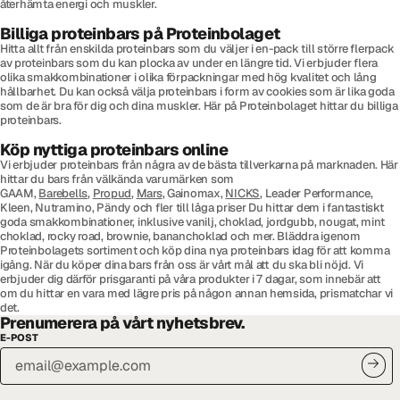
återhämta energi och muskler.
Billiga proteinbars på Proteinbolaget
Hitta allt från enskilda proteinbars som du väljer i en-pack till större flerpack
av proteinbars som du kan plocka av under en längre tid. Vi erbjuder flera
olika smakkombinationer i olika förpackningar med hög kvalitet och lång
hållbarhet. Du kan också välja proteinbars i form av cookies som är lika goda
som de är bra för dig och dina muskler. Här på Proteinbolaget hittar du billiga
proteinbars.
Köp nyttiga proteinbars online
Vi erbjuder proteinbars från några av de bästa tillverkarna på marknaden. Här
hittar du bars från välkända varumärken som
GAAM,
Barebells
,
Propud
,
Mars
, Gainomax,
NICKS
, Leader Performance,
Kleen, Nutramino, Pändy och fler till låga priser Du hittar dem i fantastiskt
goda smakkombinationer, inklusive vanilj, choklad, jordgubb, nougat, mint
choklad, rocky road, brownie, bananchoklad och mer. Bläddra igenom
Proteinbolagets sortiment och köp dina nya proteinbars idag för att komma
igång. När du köper dina bars från oss är vårt mål att du ska bli nöjd. Vi
erbjuder dig därför prisgaranti på våra produkter i 7 dagar, som innebär att
om du hittar en vara med lägre pris på någon annan hemsida, prismatchar vi
det.
Prenumerera på vårt nyhetsbrev.
E-POST