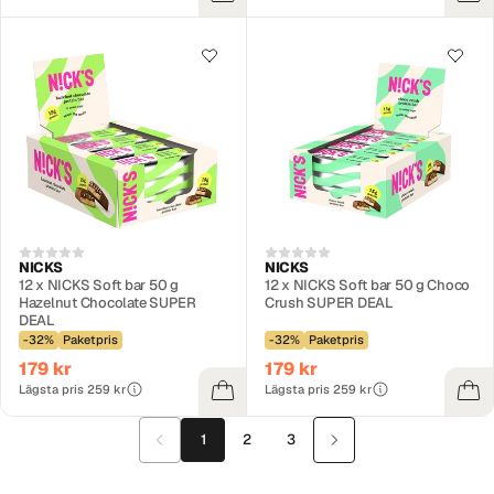
NICKS
NICKS
12 x NICKS Soft bar 50 g
12 x NICKS Soft bar 50 g Choco
Hazelnut Chocolate SUPER
Crush SUPER DEAL
DEAL
-32%
Paketpris
-32%
Paketpris
179 kr
179 kr
Lägsta pris 259 kr
Lägsta pris 259 kr
1
2
3