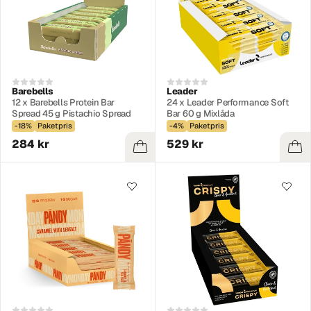
Barebells
Leader
12 x Barebells Protein Bar
24 x Leader Performance Soft
Spread 45 g Pistachio Spread
Bar 60 g Mixlåda
-18%
Paketpris
-4%
Paketpris
284 kr
529 kr