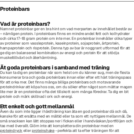
Proteinbars
Vad är proteinbars?
Namnet proteinbar ger en bra hint om vad merparten av innehållet består av
– nämligen protein. I proteinbars finns en mindre andel fett och kolhydrater
och cirka 17-18 gram protein om inte mer. En proteinbar innehåller olika typer
av proteiner som vassleprotein, kaseinprotein, sojaprotein, ärtprotein,
hampaprotein och risprotein. Denna typ av bar är noggrant utformad för att
ge dig en balanserad kombination av energi och protein för att stödja
muskeltillväxt och återhämtning.
Ät goda proteinbars i samband med träning
Du kan ta dig en proteinbar när som helst om du känner sug, men de flesta
konsumerar bra och goda proteinbars innan eller efter ett hårt träningspass
för att orka mer. Det finns många billiga proteinbars och motsvarande
proteindrinkar att köpa hos oss, om du söker efter något som mättar magen
lite mer är en proteinbar ofta det tillskott som många föredrar. Ta dig en bit
protein och märk skillnad i ork och energi.
Ett enkelt och gott mellanmål
Även du som inte ligger i hårdträning kan äta en god proteinbar då och då,
kanske för att ersätta med en måltid eller ta som ett nyttigare mellanmål. De
små snacksen kan lätt stoppas ner i fickan eller i handväskan/portföljen och
tas med överallt. Glöm inte att komplettera din proteinbar med en
proteindryck
eller
proteinshake
- perfekta att ta efter träningen för att