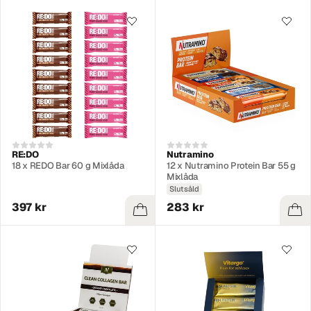
RE:DO
Nutramino
18 x REDO Bar 60 g Mixlåda
12 x Nutramino Protein Bar 55 g
Mixlåda
Slutsåld
397 kr
283 kr