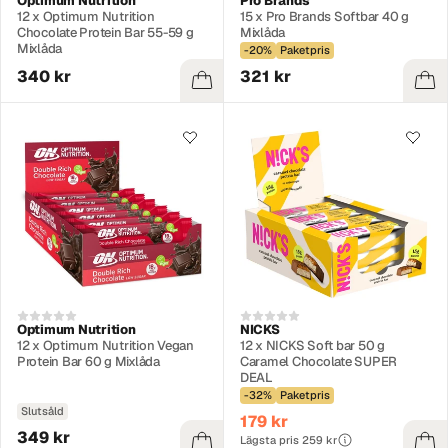
Optimum Nutrition
Pro Brands
12 x Optimum Nutrition
15 x Pro Brands Softbar 40 g
Chocolate Protein Bar 55-59 g
Mixlåda
Mixlåda
-20%
Paketpris
340 kr
321 kr
Optimum Nutrition
NICKS
12 x Optimum Nutrition Vegan
12 x NICKS Soft bar 50 g
Protein Bar 60 g Mixlåda
Caramel Chocolate SUPER
DEAL
-32%
Paketpris
Slutsåld
179 kr
349 kr
Lägsta pris 259 kr