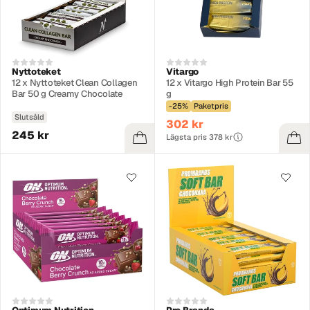
Nyttoteket
Vitargo
12 x Nyttoteket Clean Collagen
12 x Vitargo High Protein Bar 55
Bar 50 g Creamy Chocolate
g
-25%
Paketpris
Slutsåld
302 kr
245 kr
Lägsta pris 378 kr