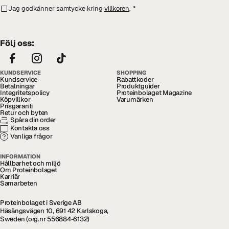
Jag godkänner samtycke kring
villkoren
.
*
Följ oss:
KUNDSERVICE
SHOPPING
Kundservice
Rabattkoder
Betalningar
Produktguider
Integritetspolicy
Proteinbolaget Magazine
Köpvillkor
Varumärken
Prisgaranti
Retur och byten
Spåra din order
Kontakta oss
Vanliga frågor
INFORMATION
Hållbarhet och miljö
Om Proteinbolaget
Karriär
Samarbeten
Proteinbolaget i Sverige AB
Häsängsvägen 10, 691 42 Karlskoga,
Sweden (org.nr 556884-6132)