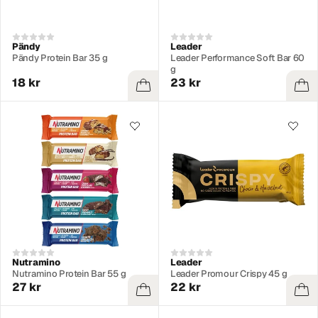
Pändy
Leader
Pändy Protein Bar 35 g
Leader Performance Soft Bar 60
g
18 kr
23 kr
Nutramino
Leader
Nutramino Protein Bar 55 g
Leader Promour Crispy 45 g
27 kr
22 kr