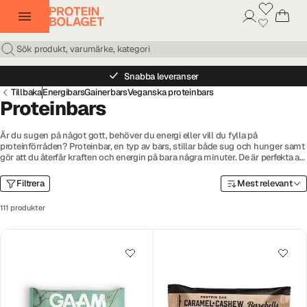
Snabba leveranser
Tillbaka
Energibars
Gainerbars
Veganska proteinbars
Proteinbars
Är du sugen på något gott, behöver du energi eller vill du fylla på
proteinförråden? Proteinbar, en typ av bars, stillar både sug och hunger samt
gör att du återfår kraften och energin på bara några minuter. De är perfekta att
ta i samband med träning eller som ett mellanmål. En proteinbar innehåller
bra mängd med protein och är snål på kolhydrater, vilket gör den till det
Filtrera
Mest relevant
ultimata valet för den h
älsomedvetna personen eller den som har bråttom.
På Proteinbolaget hittar du ett stort utbud av goda, nyttiga och billiga
111 produkter
proteinbars. Vi har bars och
veganska proteinbars
från kända märken som
GAAM, Barebells, NICKS och många fler.