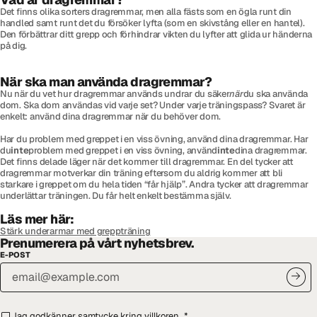
Det finns olika sorters dragremmar, men alla fästs som en ögla runt din
handled samt runt det du försöker lyfta (som en skivstång eller en hantel).
Den förbättrar ditt grepp och förhindrar vikten du lyfter att glida ur händerna
på dig.
När ska man använda dragremmar?
Nu när du vet hur dragremmar används undrar du säker
när
du ska använda
dom. Ska dom användas vid varje set? Under varje träningspass? Svaret är
enkelt: använd dina dragremmar när du behöver dom.
Har du problem med greppet i en viss övning, använd dina dragremmar. Har
du
inte
problem med greppet i en viss övning, använd
inte
dina dragremmar.
Det finns delade läger när det kommer till dragremmar. En del tycker att
dragremmar motverkar din träning eftersom du aldrig kommer att bli
starkare i greppet om du hela tiden “får hjälp”. Andra tycker att dragremmar
underlättar träningen. Du får helt enkelt bestämma själv.
Läs mer här:
Stärk underarmar med greppträning
Prenumerera på vårt nyhetsbrev.
E-POST
Jag godkänner samtycke kring
villkoren
.
*