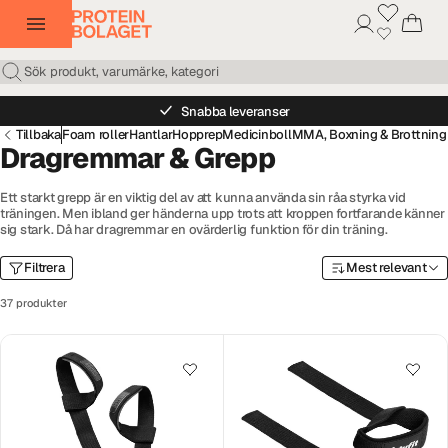
Snabba leveranser
Tillbaka
Foam roller
Hantlar
Hopprep
Medicinboll
MMA, Boxning & Brottning
Dragremmar & Grepp
Ett starkt grepp är en viktig del av att kunna använda sin råa styrka vid
träningen. Men ibland ger händerna upp trots att kroppen fortfarande känner
sig stark. Då har dragremmar en ovärderlig funktion för din träning.
Filtrera
Mest relevant
37 produkter