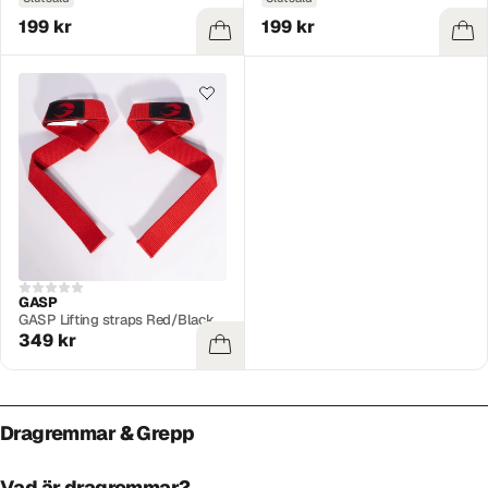
199 kr
199 kr
GASP
GASP Lifting straps Red/Black
349 kr
Dragremmar & Grepp
Vad är dragremmar?