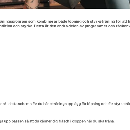
träningsprogram som kombinerar både löpning och styrketräning för att hjä
 kondition och styrka. Detta är den andra delen av programmet och täcker
aton! I detta schema får du både träningsupplägg för löpning och för styrketrä
lägga upp passen så att du känner dig fräsch i kroppen när du ska träna.