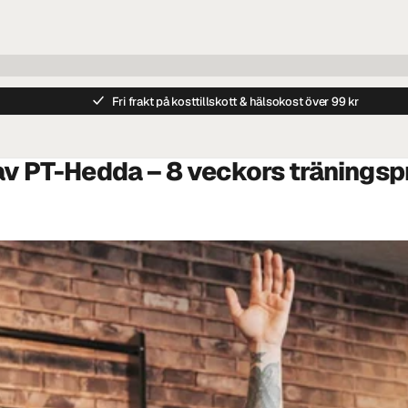
Fri frakt på kosttillskott & hälsokost över 99 kr
v PT-Hedda – 8 veckors träningspr