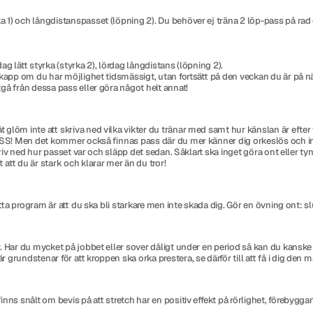
a 1) och långdistanspasset (löpning 2). Du behöver ej träna 2 löp-pass på ra
ag lätt styrka (styrka 2), lördag långdistans (löpning 2).
ikapp om du har möjlighet tidsmässigt, utan fortsätt på den veckan du är på n
gå från dessa pass eller göra något helt annat!
löm inte att skriva ned vilka vikter du tränar med samt hur känslan är efter va
ASS! Men det kommer också finnas pass där du mer känner dig orkeslös och inte 
kriv ned hur passet var och släpp det sedan. Såklart ska inget göra ont eller t
att du är stark och klarar mer än du tror!
detta program är att du ska bli starkare men inte skada dig. Gör en övning ont:
 Har du mycket på jobbet eller sover dåligt under en period så kan du kanske i
rundstenar för att kroppen ska orka prestera, se därför till att få i dig den m
inns snålt om bevis på att stretch har en positiv effekt på rörlighet, förebygga