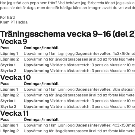
Har jag stöd och pepp hemifrån? Vad behöver jag förbereda för att jag ska klar
pass när det är dags, men den där härliga känslan i magen av att du vet vad du 
Kör hårt!
Kram PT Hedda
Träningsschema vecka 9–16 (del 2
Vecka 9
Pass
Övningar/innehåll
Löpning 1
Uppvärmning 1 km lugn jogg
Dagens intervaller:
4x3x150meter
Löpning 2
Uppvärmning för långdistanspassen är alltid att första kilomete
Styrka 1
Uppvärmning
Världens bästa stretch: 3 per sida Musslan: 10 
Styrka 2
Uppvärmning
Världens bästa stretch: 3 per sida Musslan: 10 
Vecka 10
Pass
Övningar/innehåll
Löpning 1
Uppvärmning 1 km lugn jogg
Dagens intervaller:
3km stegrand
Löpning 2
Uppvärmning för långdistanspassen är alltid att första kilomete
Styrka 1
Uppvärmning
Världens bästa stretch: 3 per sida Musslan: 10 
Styrka 2
Uppvärmning
Världens bästa stretch: 3 per sida Musslan: 10 
Vecka 11
Pass
Övningar/innehåll
Löpning 1
Uppvärmning 1 km lugn jogg
Dagens intervaller:
4x3x150meter
Löpning 2
Uppvärmning för långdistanspassen är alltid att första kilomete