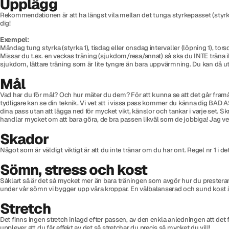
Upplägg
Rekommendationen är att ha längst vila mellan det tunga styrkepasset (styrk
dig!
Exempel:
Måndag tung styrka (styrka 1), tisdag eller onsdag intervaller (löpning 1), torsd
Missar du t.ex. en veckas träning (sjukdom/resa/annat) så ska du INTE träna 
sjukdom, lättare träning som är lite tyngre än bara uppvärmning. Du kan då ut
Mål
Vad har du för mål? Och hur mäter du dem? För att kunna se att det går framåt g
tydligare kan se din teknik. Vi vet att i vissa pass kommer du känna dig BAD 
dina pass utan att lägga ned för mycket vikt, känslor och tankar i varje set. S
handlar mycket om att bara göra, de bra passen likväl som de jobbiga! Jag vet 
Skador
Något som är väldigt viktigt är att du inte tränar om du har ont. Regel nr 1 i 
Sömn, stress och kost
Såklart så är det så mycket mer än bara träningen som avgör hur du presterar.
under vår sömn vi bygger upp våra kroppar. En välbalanserad och sund kost är g
Stretch
Det finns ingen stretch inlagd efter passen, av den enkla anledningen att det f
upplever att du får effekt av det så stretchar du precis så mycket du vill!