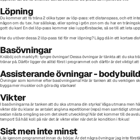
Löpning
Du kommer att få träna 2 olika typer av löp-pass: ett distanspass, och ett inte
någon om du t.ex. har sällskap, eller spring i grön zon om du har en träningsk
gott du kan! En del löp-pass kommer ske i uppförsbacke, så se till att leta upp 
Har du utöver dessa 2 löp-pass tid för mer löpning? Lägg då in ett kortare dis
Basövningar
Knäböj och marklyft: tyngre övningar! Dessa övningar är tänkta att du ska träna
tränar på. Därför ligger de alltid först i programmet och därför är det viktigt at
Assisterande övningar - bodybuil
Övningar som kommer efter basövningarna! Här är tanken att du verkligen ska 
bygga mer muskler och göra dig starkare!
Vikter
I basövningarna är tanken att du ska utmana din styrka! Våga utmana men håll k
vikter där du klarar av antalet angivna repetitioner (reps) men samtidigt utmana
sedan nästa omgång se om det skett utveckling! När det kommer till de avsluta
tempot! Så håll koll på när det är vikter eller när det är kondition i fokus!
Sist men inte minst
Läs igenom programmet innan du börjar. Är det några övningar jag inte förstår