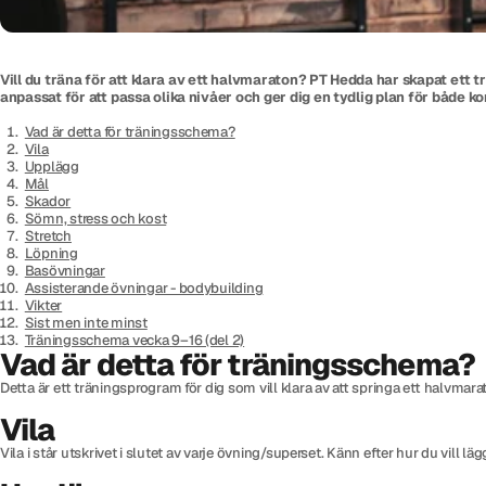
Vill du träna för att klara av ett halvmaraton? PT Hedda har skapat ett 
anpassat för att passa olika nivåer och ger dig en tydlig plan för både
Vad är detta för träningsschema?
Vila
Upplägg
Mål
Skador
Sömn, stress och kost
Stretch
Löpning
Basövningar
Assisterande övningar - bodybuilding
Vikter
Sist men inte minst
Träningsschema vecka 9–16 (del 2)
Vad är detta för träningsschema?
Detta är ett träningsprogram för dig som vill klara av att springa ett halvmar
Vila
Vila i står utskrivet i slutet av varje övning/superset. Känn efter hur du vill 