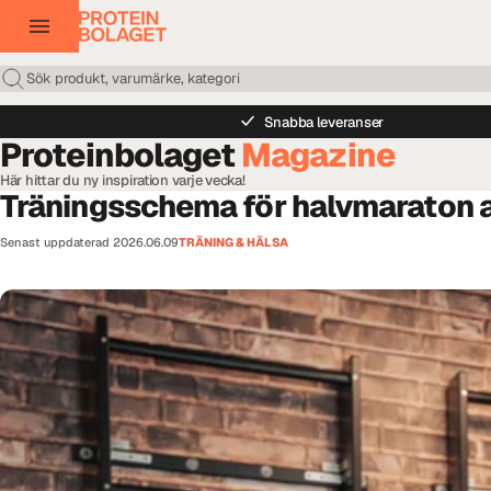
Snabba leveranser
Proteinbolaget
Magazine
Här hittar du ny inspiration varje vecka!
Träningsschema för halvmaraton a
Senast uppdaterad
2026.06.09
TRÄNING & HÄLSA