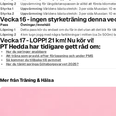
Löpning 2
Uppvärmning för långdistanspassen är alltid att första kilometer
Styrka 1
Uppvärmning
Världens bästa stretch: 3 per sida Musslan: 10 
Styrka 2
Uppvärmning
Världens bästa stretch: 3 per sida Musslan: 10 
Vecka 16 - ingen styrketräning denna ve
Pass
Övningar/innehåll
Löpning 1
Detta pass kör du endast om du får in det utan att det blir för
Löpning 2
4 km lugn jogg med några fartökningar i mitten (ca 3x 500m) bar
Vecka 17 - LOPP! 21 km! Nu kör vi!
PT Hedda har tidigare gett råd om:
Hur du springer snabbare
Att träna som gravid, efter förlossning och under PMS
Så kommer du tillbaka till gymmet
Har du tänkt springa Göteborgsvarvet 2025?
Mer från Träning & Hälsa