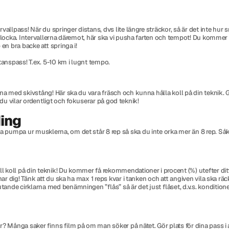
rvallpass! När du springer distans, dvs lite längre sträckor, så är det inte hu
locka. Intervallerna däremot, här ska vi pusha farten och tempot! Du kommer få
en bra backe att springa i!
tanspass! T.ex. 5-10 km i lugnt tempo.
 med skivstång! Här ska du vara fräsch och kunna hålla koll på din teknik. Gör d
t du vilar ordentligt och fokuserar på god teknik!
ding
pumpa ur musklerna, om det står 8 rep så ska du inte orka mer än 8 rep. Såkla
oll på din teknik! Du kommer få rekommendationer i procent (%) utefter ditt 1 
r dig! Tänk att du ska ha max 1 reps kvar i tanken och att angiven vila ska räcka
nde cirklarna med benämningen ”flås” så är det just flåset, d.v.s. konditionen
? Många saker finns film på om man söker på nätet. Gör plats för dina pass i 