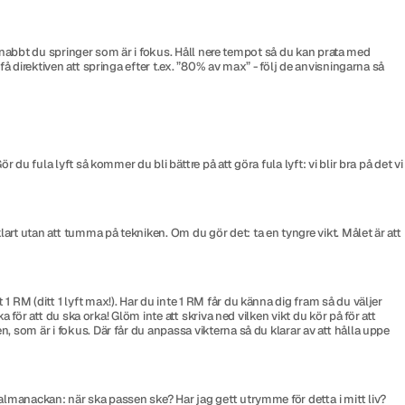
r snabbt du springer som är i fokus. Håll nere tempot så du kan prata med
 direktiven att springa efter t.ex. ”80% av max” - följ de anvisningarna så
u fula lyft så kommer du bli bättre på att göra fula lyft: vi blir bra på det vi
rt utan att tumma på tekniken. Om du gör det: ta en tyngre vikt. Målet är att
RM (ditt 1 lyft max!). Har du inte 1 RM får du känna dig fram så du väljer
 för att du ska orka! Glöm inte att skriva ned vilken vikt du kör på för att
, som är i fokus. Där får du anpassa vikterna så du klarar av att hålla uppe
almanackan: när ska passen ske? Har jag gett utrymme för detta i mitt liv?