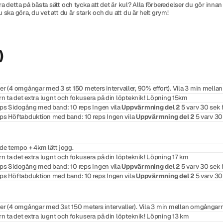
a detta på bästa sätt och tycka att det är kul? Alla förberedelser du gör inna
ska göra, du vet att du är stark och du att du är helt grym!
)
 (4 omgångar med 3 st 150 meters intervaller, 90% effort). Vila 3 min mell
rn ta det extra lugnt och fokusera på din löpteknik! Löpning 15km
reps Sidogång med band: 10 reps Ingen vila
Uppvärmning del 2
5 varv 30 sek 
reps Höftabduktion med band: 10 reps Ingen vila
Uppvärmning del 2
5 varv 30
e tempo + 4km lätt jogg.
rn ta det extra lugnt och fokusera på din löpteknik! Löpning 17 km
reps Sidogång med band: 10 reps Ingen vila
Uppvärmning del 2
5 varv 30 sek 
reps Höftabduktion med band: 10 reps Ingen vila
Uppvärmning del 2
5 varv 30
 (4 omgångar med 3st 150 meters intervaller). Vila 3 min mellan omgångarn
rn ta det extra lugnt och fokusera på din löpteknik! Löpning 13 km