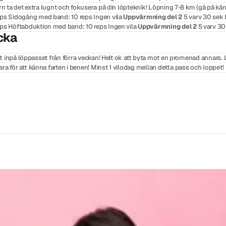
n ta det extra lugnt och fokusera på din löpteknik! Löpning 7-8 km (gå på käns
reps Sidogång med band: 10 reps Ingen vila
Uppvärmning del 2
5 varv 30 sek 
reps Höftabduktion med band: 10 reps Ingen vila
Uppvärmning del 2
5 varv 30
cka
 tätt inpå löppasset från förra veckan! Helt ok att byta mot en promenad annar
a för att känna farten i benen! Minst 1 vilodag mellan detta pass och loppet!