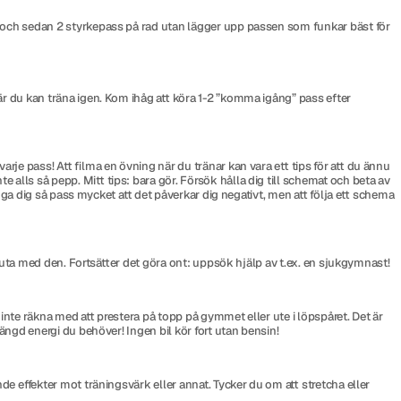
d och sedan 2 styrkepass på rad utan lägger upp passen som funkar bäst för
är du kan träna igen. Kom ihåg att köra 1-2 ”komma igång” pass efter
rje pass! Att filma en övning när du tränar kan vara ett tips för att du ännu
alls så pepp. Mitt tips: bara gör. Försök hålla dig till schemat och beta av
ynga dig så pass mycket att det påverkar dig negativt, men att följa ett schema
 sluta med den. Fortsätter det göra ont: uppsök hjälp av t.ex. en sjukgymnast!
nte räkna med att prestera på topp på gymmet eller ute i löpspåret. Det är
ängd energi du behöver! Ingen bil kör fort utan bensin!
nde effekter mot träningsvärk eller annat. Tycker du om att stretcha eller