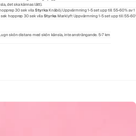
la, det ska kännas lätt).
hopprep 30 sek vila
Styrka
Knäböj Uppvärmning 1-5 set upp till 55-60% av 1
 sek hopprep 30 sek vila
Styrka
Marklyft Uppvärmning 1-5 set upp till 55-6
s. Lugn skön distans med skön känsla, inte ansträngande. 5-7 km