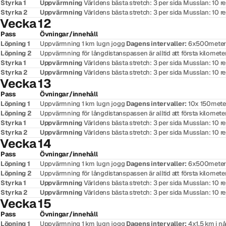
Styrka 1
Uppvärmning
Världens bästa stretch: 3 per sida Musslan: 10 
Styrka 2
Uppvärmning
Världens bästa stretch: 3 per sida Musslan: 10 
Vecka 12
Pass
Övningar/innehåll
Löpning 1
Uppvärmning 1 km lugn jogg
Dagens intervaller:
6x500meter (
Löpning 2
Uppvärmning för långdistanspassen är alltid att första kilomete
Styrka 1
Uppvärmning
Världens bästa stretch: 3 per sida Musslan: 10 
Styrka 2
Uppvärmning
Världens bästa stretch: 3 per sida Musslan: 10 
Vecka 13
Pass
Övningar/innehåll
Löpning 1
Uppvärmning 1 km lugn jogg
Dagens intervaller:
10x 150meter 
Löpning 2
Uppvärmning för långdistanspassen är alltid att första kilomete
Styrka 1
Uppvärmning
Världens bästa stretch: 3 per sida Musslan: 10 
Styrka 2
Uppvärmning
Världens bästa stretch: 3 per sida Musslan: 10 
Vecka 14
Pass
Övningar/innehåll
Löpning 1
Uppvärmning 1 km lugn jogg
Dagens intervaller:
6x500meter (
Löpning 2
Uppvärmning för långdistanspassen är alltid att första kilometer
Styrka 1
Uppvärmning
Världens bästa stretch: 3 per sida Musslan: 10 
Styrka 2
Uppvärmning
Världens bästa stretch: 3 per sida Musslan: 10 
Vecka 15
Pass
Övningar/innehåll
Löpning 1
Uppvärmning 1 km lugn jogg
Dagens intervaller:
4x1,5 km i nå