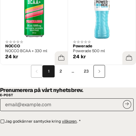
NOCCO
Powerade
NOCCO BCAA + 330 ml
Powerade 500 ml
24 kr
24 kr
1
2
…
23
Prenumerera på vårt nyhetsbrev.
E-POST
Jag godkänner samtycke kring
villkoren
.
*