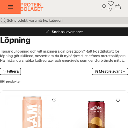
Snabba leveranser
Löpning
Tränar du löpning och vill maximera din prestation? Rätt kosttillskott för
löpning gör skillnad, oavsett om du är nybörjare eller erfaren maratonlöpare.
Här hittar du snabba kolhydrater och energigels som ger dig bränsle mitt i
loppet, elektrolyter som motverkar kramp och håller vätskebalansen
optimal, och vassleprotein som snabbar på återhämtningen efter hårda pass.
Filtrera
Mest relevant
Komplettera med energirika bars som löparsnacks och näringsrik gröt som
perfekt löparfrukost så har du allt du behöver för att springa både längre och
891 produkter
snabbare.