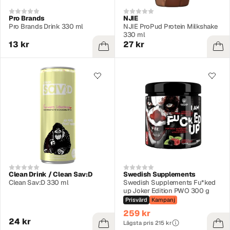
Pro Brands
NJIE
Pro Brands Drink 330 ml
NJIE ProPud Protein Milkshake
330 ml
13 kr
27 kr
Clean Drink / Clean Sav:D
Swedish Supplements
Clean Sav:D 330 ml
Swedish Supplements Fu*ked
up Joker Edition PWO 300 g
Prisvärd
Kampanj
259 kr
24 kr
Lägsta pris 215 kr