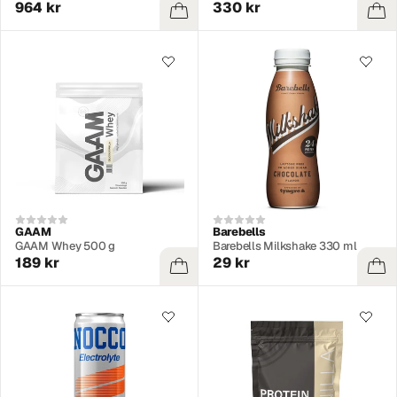
964 kr
330 kr
GAAM
Barebells
GAAM Whey 500 g
Barebells Milkshake 330 ml
189 kr
29 kr