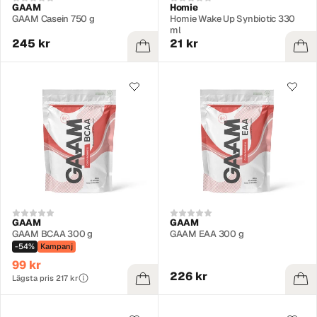
GAAM
Homie
GAAM Casein 750 g
Homie Wake Up Synbiotic 330
ml
245 kr
21 kr
GAAM
GAAM
GAAM BCAA 300 g
GAAM EAA 300 g
-54%
Kampanj
99 kr
226 kr
Lägsta pris 217 kr