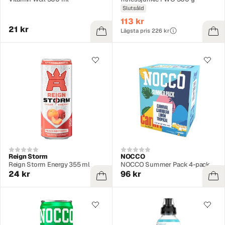
Slutsåld
113 kr
21 kr
Lägsta pris 226 kr
Reign Storm
NOCCO
Reign Storm Energy 355 ml
NOCCO Summer Pack 4-pack
24 kr
96 kr