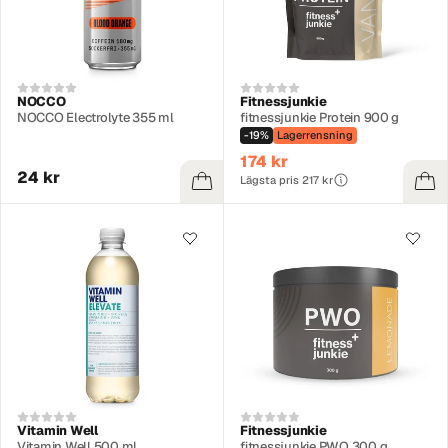
NOCCO
Fitnessjunkie
NOCCO Electrolyte 355 ml
fitnessjunkie Protein 900 g
-19%
Lagerrensning
174 kr
24 kr
Lägsta pris 217 kr
Vitamin Well
Fitnessjunkie
Vitamin Well 500 ml
fitnessjunkie PWO 300 g