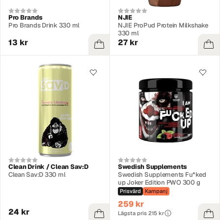
Pro Brands
NJIE
Pro Brands Drink 330 ml
NJIE ProPud Protein Milkshake
330 ml
13 kr
27 kr
Clean Drink / Clean Sav:D
Swedish Supplements
Clean Sav:D 330 ml
Swedish Supplements Fu*ked
up Joker Edition PWO 300 g
Prisvärd
Kampanj
259 kr
24 kr
Lägsta pris 215 kr