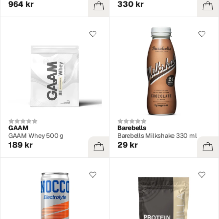
964 kr
330 kr
GAAM
Barebells
GAAM Whey 500 g
Barebells Milkshake 330 ml
189 kr
29 kr