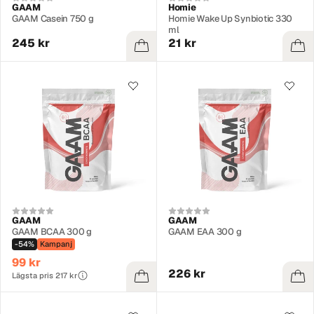
GAAM
Homie
GAAM Casein 750 g
Homie Wake Up Synbiotic 330
ml
245 kr
21 kr
GAAM
GAAM
GAAM BCAA 300 g
GAAM EAA 300 g
-54%
Kampanj
99 kr
226 kr
Lägsta pris 217 kr