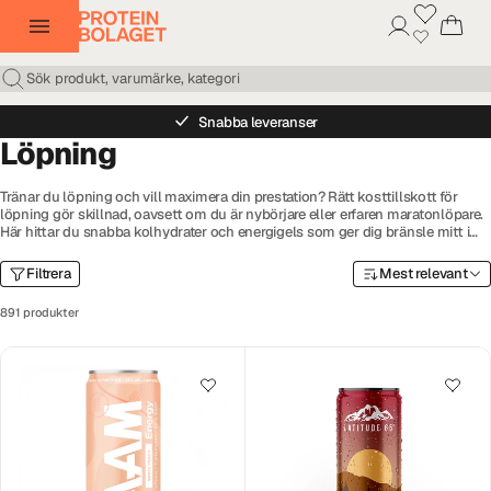
Snabba leveranser
Löpning
Tränar du löpning och vill maximera din prestation? Rätt kosttillskott för
löpning gör skillnad, oavsett om du är nybörjare eller erfaren maratonlöpare.
Här hittar du snabba kolhydrater och energigels som ger dig bränsle mitt i
loppet, elektrolyter som motverkar kramp och håller vätskebalansen
optimal, och vassleprotein som snabbar på återhämtningen efter hårda pass.
Filtrera
Mest relevant
Komplettera med energirika bars som löparsnacks och näringsrik gröt som
perfekt löparfrukost så har du allt du behöver för att springa både längre och
891 produkter
snabbare.