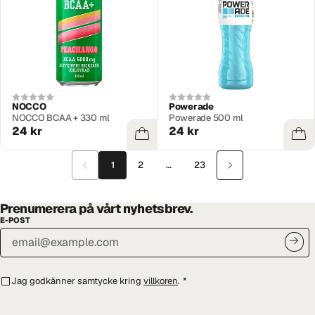
NOCCO
Powerade
NOCCO BCAA + 330 ml
Powerade 500 ml
24 kr
24 kr
1
2
…
23
Prenumerera på vårt nyhetsbrev.
E-POST
Jag godkänner samtycke kring
villkoren
.
*