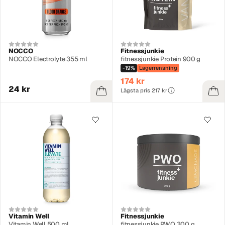
NOCCO
Fitnessjunkie
NOCCO Electrolyte 355 ml
fitnessjunkie Protein 900 g
-19%
Lagerrensning
174 kr
24 kr
Lägsta pris 217 kr
Vitamin Well
Fitnessjunkie
Vitamin Well 500 ml
fitnessjunkie PWO 300 g