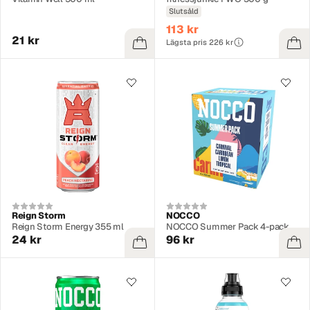
Slutsåld
113 kr
21 kr
Lägsta pris 226 kr
Reign Storm
NOCCO
Reign Storm Energy 355 ml
NOCCO Summer Pack 4-pack
24 kr
96 kr