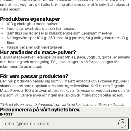
smoothies, yoghurt, gröt eller bakning eftersom pulvret är enkelt att blanda i
olika recept.
Produktens egenskaper
100 g ekologiskt maca-pulver
Innehåller svart, röd, gul och lila macarot
Samtliga ingredienser är klassificerade som Lepidium meyenii
Näringsvärde per 100 g: 359 kcal, 14 g protein, 64 g kolhydrater och 7,1 g
fiber
Passar veganer och vegetarianer
Hur använder du maca-pulver?
Blanda maca-pulver i exempelvis smoothies, juice, yoghurt, gröt eller använd
det i bakning och matlagning. Följ anvisningarna på förpackningen för
rekommenderad mängd.
För vem passar produkten?
Den här produkten passar dig som vill ha ett ekologiskt, växtbaserat pulver i
skafferiet och som uppskattar en kort ingredienslista. KIKI Health Organic
Maca Powder 100 g är även ett praktiskt val för veganer, vegetarianer och för
dig som vill variera användningen mellan dryck, frukost och olika recept.
Tänk på vikten av en balanserad och varierad kost och en hälsosam livsstil.
Prenumerera på vårt nyhetsbrev.
E-POST