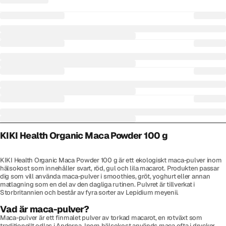
KIKI Health Organic Maca Powder 100 g
KIKI Health Organic Maca Powder 100 g är ett ekologiskt maca-pulver inom
hälsokost som innehåller svart, röd, gul och lila macarot. Produkten passar
dig som vill använda maca-pulver i smoothies, gröt, yoghurt eller annan
matlagning som en del av den dagliga rutinen. Pulvret är tillverkat i
Storbritannien och består av fyra sorter av Lepidium meyenii.
Vad är maca-pulver?
Maca-pulver är ett finmalet pulver av torkad macarot, en rotväxt som
traditionellt odlas i Anderna. Inom hälsokost används maca ofta i drycker,