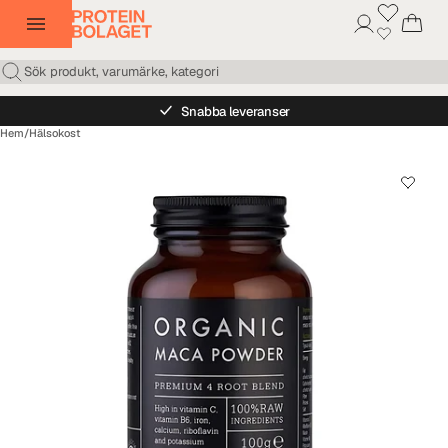
Snabba leveranser
Hem
/
Hälsokost