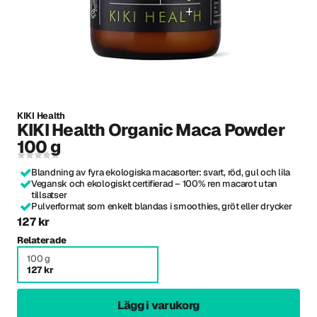
KIKI Health
KIKI Health Organic Maca Powder
100 g
Blandning av fyra ekologiska macasorter: svart, röd, gul och lila
Vegansk och ekologiskt certifierad – 100% ren macarot utan
tillsatser
Pulverformat som enkelt blandas i smoothies, gröt eller drycker
127 kr
Relaterade
100 g
127 kr
Lägg i varukorg