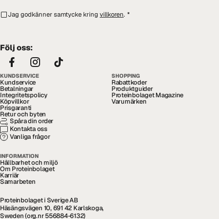
Jag godkänner samtycke kring
villkoren
.
*
Följ oss:
KUNDSERVICE
SHOPPING
Kundservice
Rabattkoder
Betalningar
Produktguider
Integritetspolicy
Proteinbolaget Magazine
Köpvillkor
Varumärken
Prisgaranti
Retur och byten
Spåra din order
Kontakta oss
Vanliga frågor
INFORMATION
Hållbarhet och miljö
Om Proteinbolaget
Karriär
Samarbeten
Proteinbolaget i Sverige AB
Häsängsvägen 10, 691 42 Karlskoga,
Sweden (org.nr 556884-6132)