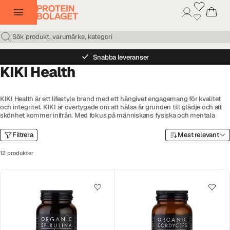
Snabba leveranser
KIKI Health
KIKI Health är ett lifestyle brand med ett hängivet engagemang för kvalitet
och integritet. KIKI är övertygade om att hälsa är grunden till glädje och att
skönhet kommer inifrån. Med fokus på människans fysiska och mentala
välmående innehåller kosttillskotten från KIKI Health endast högkvalitativa
och aktiva ingredienser.
Filtrera
Mest relevant
De växter och näringsrika livsmedel som finns i KIKI Health’s produkter
12 produkter
kommer antingen från certifierade ekologiska odlingar eller från viltväxande
områden. De kompromissar aldrig genom att addera tillsatser, billiga
fyllningsmedel eller använda sämre råvaror eller ingredienser
- bara 100 %
aktiva rena ingredienser.