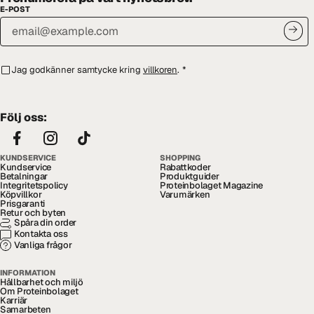
E-POST
Jag godkänner samtycke kring
villkoren
.
*
Följ oss:
KUNDSERVICE
SHOPPING
Kundservice
Rabattkoder
Betalningar
Produktguider
Integritetspolicy
Proteinbolaget Magazine
Köpvillkor
Varumärken
Prisgaranti
Retur och byten
Spåra din order
Kontakta oss
Vanliga frågor
INFORMATION
Hållbarhet och miljö
Om Proteinbolaget
Karriär
Samarbeten