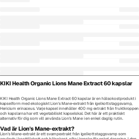
KIKI Health Organic Lions Mane Extract 60 kapslar
KIKI Health Organic Lions Mane Extract 60 kapslar är en hälsokostprodukt i
kapselform med ekologiskt Lion's Mane-extrakt från igelkottstaggsvamp,
Hericium erinaceus. Varje kapsel innehåller 400 mg extrakt från fruktkroppen
och kapslarna har ett vegetabiliskt kapselskal. Det här är ett praktiskt
alternativ för dig som vill använda Lion's Mane i en enkel daglig rutin.
Vad är Lion's Mane-extrakt?
Lion's Mane-extrakt är ett svampextrakt från igelkottstaggsvamp som
används i kosttillskott och hälsokost, ofta i kapslar för enkel dosering. I den