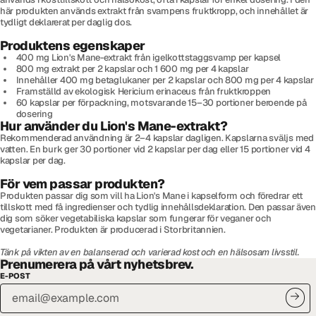
här produkten används extrakt från svampens fruktkropp, och innehållet är
tydligt deklarerat per daglig dos.
Produktens egenskaper
400 mg Lion's Mane-extrakt från igelkottstaggsvamp per kapsel
800 mg extrakt per 2 kapslar och 1 600 mg per 4 kapslar
Innehåller 400 mg betaglukaner per 2 kapslar och 800 mg per 4 kapslar
Framställd av ekologisk Hericium erinaceus från fruktkroppen
60 kapslar per förpackning, motsvarande 15–30 portioner beroende på
dosering
Hur använder du Lion's Mane-extrakt?
Rekommenderad användning är 2–4 kapslar dagligen. Kapslarna sväljs med
vatten. En burk ger 30 portioner vid 2 kapslar per dag eller 15 portioner vid 4
kapslar per dag.
För vem passar produkten?
Produkten passar dig som vill ha Lion's Mane i kapselform och föredrar ett
tillskott med få ingredienser och tydlig innehållsdeklaration. Den passar även
dig som söker vegetabiliska kapslar som fungerar för veganer och
vegetarianer. Produkten är producerad i Storbritannien.
Tänk på vikten av en balanserad och varierad kost och en hälsosam livsstil.
Prenumerera på vårt nyhetsbrev.
E-POST