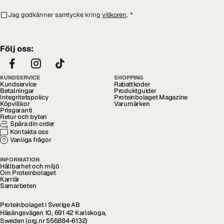
Jag godkänner samtycke kring
villkoren
.
*
Följ oss:
KUNDSERVICE
SHOPPING
Kundservice
Rabattkoder
Betalningar
Produktguider
Integritetspolicy
Proteinbolaget Magazine
Köpvillkor
Varumärken
Prisgaranti
Retur och byten
Spåra din order
Kontakta oss
Vanliga frågor
INFORMATION
Hållbarhet och miljö
Om Proteinbolaget
Karriär
Samarbeten
Proteinbolaget i Sverige AB
Häsängsvägen 10, 691 42 Karlskoga,
Sweden (org.nr 556884-6132)