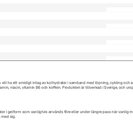
 vill ha ett smidigt intag av kolhydrater i samband med löpning, cykling och a
iamin, niacin, vitamin B6 och koffein. Produkten är tillverkad i Sverige, och ur
er i gelform som vanligtvis används före eller under längre pass när vanlig ma
a med sig.