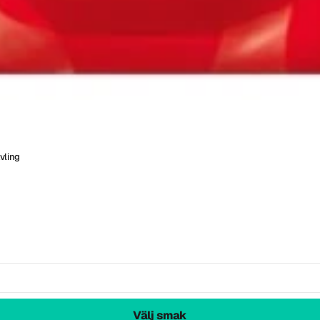
vling
Välj smak