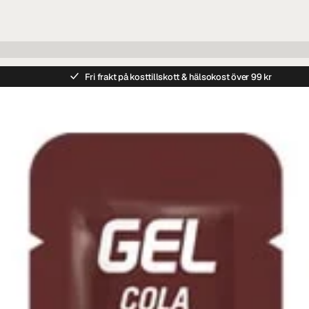
Fri frakt på kosttillskott & hälsokost över 99 kr