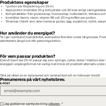
Produktens egenskaper
1 portion per förpackning om 25 ml.
Varje portion innehåller 20 g kolhydrater och 80 kcal enligt näringsdeklar
Kolhydratkällor från glukossirap, fruktossirap, maltodextrin, trehalos och
Innehåller tiamin, niacin, vitamin B6 och 20 mg koffein per portion.
Tillverkas i fabrik som även hanterar gluten, ägg, sojabönor, mjölk, sesa
Hur använder du energigel?
Ta 1 gel i samband med aktivitet, exempelvis före eller under längre pass. P
aktivitetens längd och ditt personliga behov.
För vem passar produkten?
Enervit Sport Gel 25 ml passar dig som springer, cyklar, tävlar i triathlon elle
energigel i engångsformat när vanlig mat inte är ett praktiskt alternativ under p
Tänk på vikten av en balanserad och varierad kost och en hälsosam livsstil.
Prenumerera på vårt nyhetsbrev.
E-POST
Jag godkänner samtycke kring
villkoren
.
*