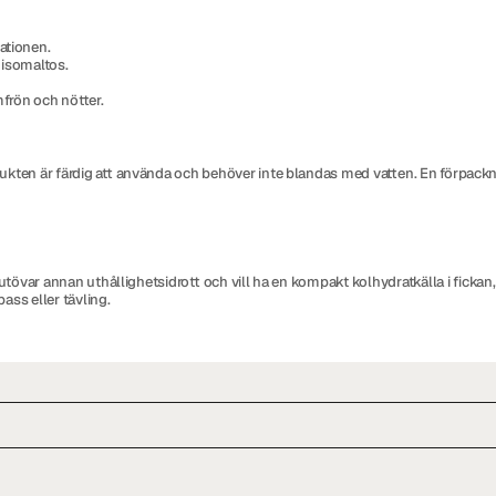
ationen.
 isomaltos.
mfrön och nötter.
rodukten är färdig att använda och behöver inte blandas med vatten. En förpac
r utövar annan uthållighetsidrott och vill ha en kompakt kolhydratkälla i fickan
ass eller tävling.