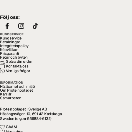
Följ oss:
KUNDSERVICE
Kundservice
Betalningar
Integritetspolicy
Köpvillkor
Prisgaranti
Retur och byten
Spåra din order
Kontakta oss
Vanliga frågor
INFORMATION
Hållbarhet och miljö
Om Proteinbolaget
Karriär
Samarbeten
Proteinbolaget i Sverige AB
Häsängsvägen 10, 691 42 Karlskoga,
Sweden (org.nr 556884-6132)
GAAM
VeganHey