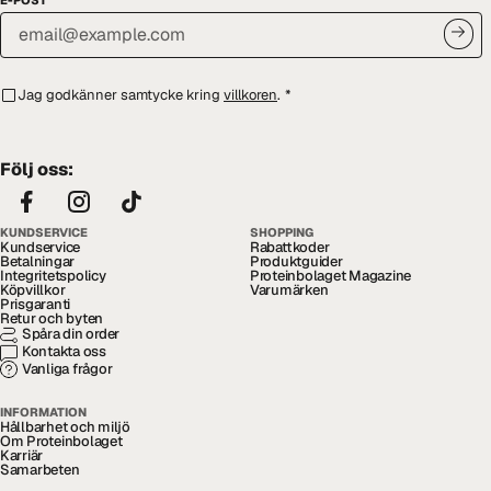
Jag godkänner samtycke kring
villkoren
.
*
Följ oss:
KUNDSERVICE
SHOPPING
Kundservice
Rabattkoder
Betalningar
Produktguider
Integritetspolicy
Proteinbolaget Magazine
Köpvillkor
Varumärken
Prisgaranti
Retur och byten
Spåra din order
Kontakta oss
Vanliga frågor
INFORMATION
Hållbarhet och miljö
Om Proteinbolaget
Karriär
Samarbeten