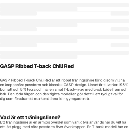
GASP Ribbed T-back Chili Red
GASP Ribbed T-back Chili Red är ett ribbat träningslinne för dig som vill ha
en kroppsnära passform och klassisk GASP-design. Linnet är tillverkat i 95 %
bomull och 5 % lycra och har en smal T-back-rygg med tryck både fram och
bak. Den röda färgen och den tighta modellen gör det till ett tydligt val för
dig som föredrar ett markerat linne i din gymgarderob.
Vad är ett träningslinne?
Ett träningslinne är en ärmlös överdel som vanligtvis används när du vill ha
ett lätt plagg med nära passform över överkroppen. En T-back-modell har en