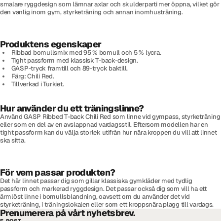
smalare ryggdesign som lämnar axlar och skulderparti mer öppna, vilket gör
den vanlig inom gym, styrketräning och annan inomhusträning.
Produktens egenskaper
Ribbad bomullsmix med 95 % bomull och 5 % lycra.
Tight passform med klassisk T-back-design.
GASP-tryck framtill och 89-tryck baktill.
Färg: Chili Red.
Tillverkad i Turkiet.
Hur använder du ett träningslinne?
Använd GASP Ribbed T-back Chili Red som linne vid gympass, styrketräning
eller som en del av en avslappnad vardagsstil. Eftersom modellen har en
tight passform kan du välja storlek utifrån hur nära kroppen du vill att linnet
ska sitta.
För vem passar produkten?
Det här linnet passar dig som gillar klassiska gymkläder med tydlig
passform och markerad ryggdesign. Det passar också dig som vill ha ett
ärmlöst linne i bomullsblandning, oavsett om du använder det vid
styrketräning, i träningslokalen eller som ett kroppsnära plagg till vardags.
Prenumerera på vårt nyhetsbrev.
E-POST