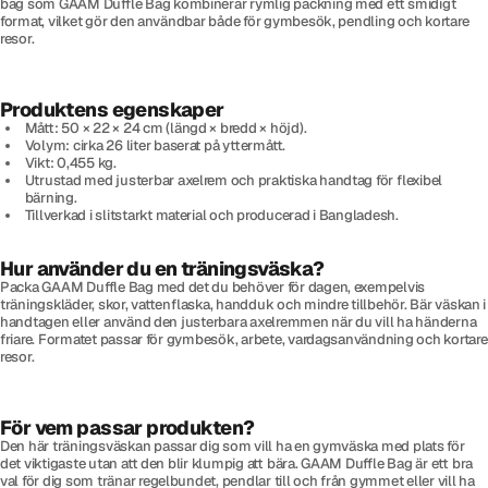
bag som GAAM Duffle Bag kombinerar rymlig packning med ett smidigt
format, vilket gör den användbar både för gymbesök, pendling och kortare
resor.
Produktens egenskaper
Mått: 50 × 22 × 24 cm (längd × bredd × höjd).
Volym: cirka 26 liter baserat på yttermått.
Vikt: 0,455 kg.
Utrustad med justerbar axelrem och praktiska handtag för flexibel
bärning.
Tillverkad i slitstarkt material och producerad i Bangladesh.
Hur använder du en träningsväska?
Packa GAAM Duffle Bag med det du behöver för dagen, exempelvis
träningskläder, skor, vattenflaska, handduk och mindre tillbehör. Bär väskan i
handtagen eller använd den justerbara axelremmen när du vill ha händerna
friare. Formatet passar för gymbesök, arbete, vardagsanvändning och kortare
resor.
För vem passar produkten?
Den här träningsväskan passar dig som vill ha en gymväska med plats för
det viktigaste utan att den blir klumpig att bära. GAAM Duffle Bag är ett bra
val för dig som tränar regelbundet, pendlar till och från gymmet eller vill ha