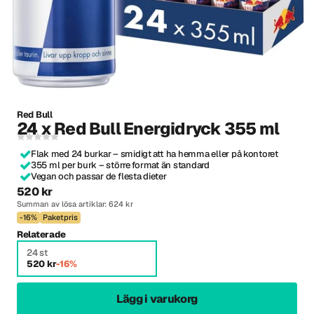
Red Bull
24 x Red Bull Energidryck 355 ml
Flak med 24 burkar – smidigt att ha hemma eller på kontoret
355 ml per burk – större format än standard
Vegan och passar de flesta dieter
520 kr
Summan av lösa artiklar: 624 kr
-16%
Paketpris
Relaterade
24 st
520 kr
-16%
Lägg i varukorg