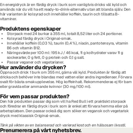
En energidryck är en färdig dryck i burk som vanligtvis dricks väl kyld och
används när du vill ha ett ready-to-drink-alternativ utan att blanda själv. Den
här varianten är kolsyrad och innehåller koffein, taurin och tillsatta B-
vitaminer.
Produktens egenskaper
Storpack med 24 burkar à 355 ml, totalt 8,52 liter och 24 portioner.
Kolsyrad färdig dryck i Original-smak.
Innehåller koffein (0,03 %), taurin (0,4 %), niacin, pantotensyra, vitamin
B6 och vitamin B12.
Näringsvärde per 100 ml: 195 kJ / 46 kcal, 11 g kolhydrater varav 11 g
sockerarter, 0 g fett, 0 g protein och 0,1 g salt.
Passar veganer och vegetarianer.
Hur använder du drycken?
Öppna och drick 1 burk om 355 ml, gärna väl kyld. Produkten är färdig att
dricka och behöver inte blandas med vatten eller andra ingredienser. Förvara
svalt för bästa smakupplevelse. Hög koffeinhalt. Rekommenderas ej för barn
eller gravida eller ammande kvinnor (30 mg/100 ml).
För vem passar produkten?
Den här produkten passar dig som vill ha Red Bull i ett praktiskt storpack
och föredrar en färdig dryck i burk som är enkel att förvara hemma eller på
arbetsplatsen. Den passar också dig som söker en vegansk och vegetarisk
dryck med klassisk Original-smak.
Tänk på vikten av en balanserad och varierad kost och en hälsosam livsstil.
Prenumerera på vårt nyhetsbrev.