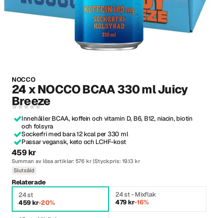
NOCCO
24 x NOCCO BCAA 330 ml Juicy
Breeze
Innehåller BCAA, koffein och vitamin D, B6, B12, niacin, biotin
och folsyra
Sockerfri med bara 12 kcal per 330 ml
Passar vegansk, keto och LCHF-kost
459 kr
Summan av lösa artiklar: 576 kr
Styckpris: 19.13 kr
Slutsåld
Relaterade
24 st - Mixflak
24 st
479 kr
-16%
459 kr
-20%