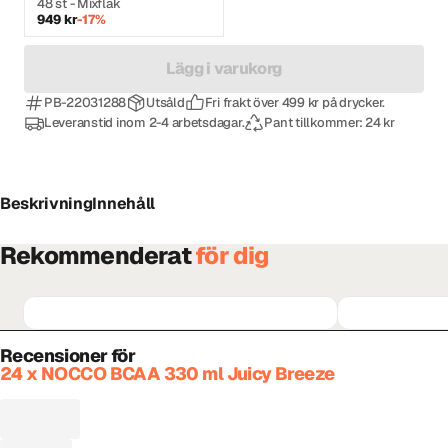
48 st - Mixflak
949 kr
-17%
Lägg i varukorg
PB-22031288
Utsåld
Fri frakt över 499 kr på drycker.
Leveranstid inom 2-4 arbetsdagar.
Pant tillkommer: 24 kr
Beskrivning
Innehåll
Rekommenderat
för dig
Recensioner för
24 x NOCCO BCAA 330 ml Juicy Breeze