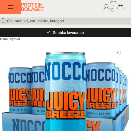
Snabba leveranser
Hem
/
Drycker