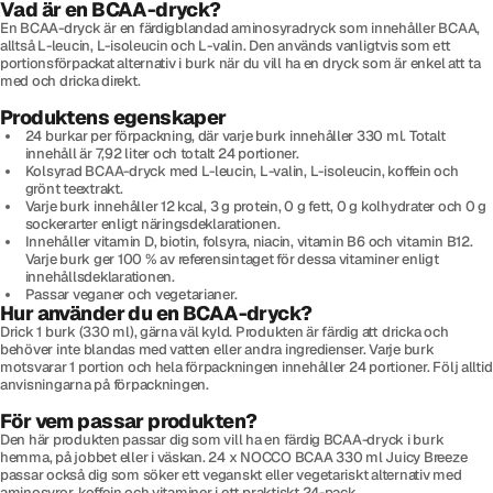
Vad är en BCAA-dryck?
En BCAA-dryck är en färdigblandad aminosyradryck som innehåller BCAA,
alltså L-leucin, L-isoleucin och L-valin. Den används vanligtvis som ett
portionsförpackat alternativ i burk när du vill ha en dryck som är enkel att ta
med och dricka direkt.
Produktens egenskaper
24 burkar per förpackning, där varje burk innehåller 330 ml. Totalt
innehåll är 7,92 liter och totalt 24 portioner.
Kolsyrad BCAA-dryck med L-leucin, L-valin, L-isoleucin, koffein och
grönt teextrakt.
Varje burk innehåller 12 kcal, 3 g protein, 0 g fett, 0 g kolhydrater och 0 g
sockerarter enligt näringsdeklarationen.
Innehåller vitamin D, biotin, folsyra, niacin, vitamin B6 och vitamin B12.
Varje burk ger 100 % av referensintaget för dessa vitaminer enligt
innehållsdeklarationen.
Passar veganer och vegetarianer.
Hur använder du en BCAA-dryck?
Drick 1 burk (330 ml), gärna väl kyld. Produkten är färdig att dricka och
behöver inte blandas med vatten eller andra ingredienser. Varje burk
motsvarar 1 portion och hela förpackningen innehåller 24 portioner. Följ alltid
anvisningarna på förpackningen.
För vem passar produkten?
Den här produkten passar dig som vill ha en färdig BCAA-dryck i burk
hemma, på jobbet eller i väskan. 24 x NOCCO BCAA 330 ml Juicy Breeze
passar också dig som söker ett veganskt eller vegetariskt alternativ med
aminosyror, koffein och vitaminer i ett praktiskt 24-pack.