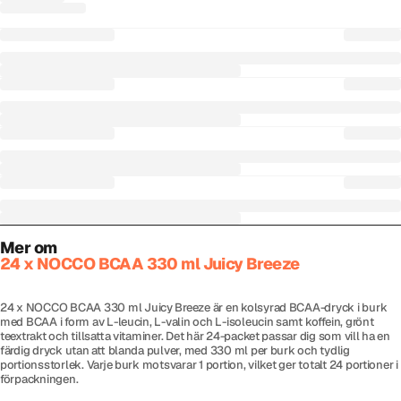
Mer om
24 x NOCCO BCAA 330 ml Juicy Breeze
24 x NOCCO BCAA 330 ml Juicy Breeze är en kolsyrad BCAA-dryck i burk
med BCAA i form av L-leucin, L-valin och L-isoleucin samt koffein, grönt
teextrakt och tillsatta vitaminer. Det här 24-packet passar dig som vill ha en
färdig dryck utan att blanda pulver, med 330 ml per burk och tydlig
portionsstorlek. Varje burk motsvarar 1 portion, vilket ger totalt 24 portioner i
förpackningen.