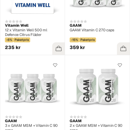
Vitamin Well
GAAM
12 x Vitamin Well 500 ml
GAAM Vitamin C 270 caps
Defence Citrus Fläder
-6%
Paketpris
-15%
Paketpris
235 kr
359 kr
GAAM
GAAM
3 x GAAM MSM + Vitamin C 90
2 x GAAM MSM + Vitamin C 90