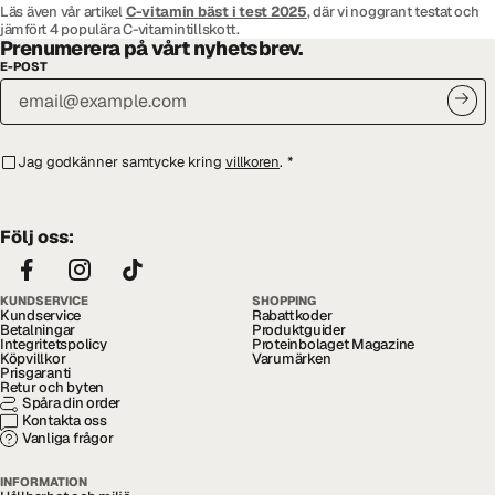
Läs även vår artikel
C-vitamin bäst i test 2025
, där vi noggrant testat och
jämfört 4 populära C-vitamintillskott.
Prenumerera på vårt nyhetsbrev.
E-POST
Jag godkänner samtycke kring
villkoren
.
*
Följ oss:
KUNDSERVICE
SHOPPING
Kundservice
Rabattkoder
Betalningar
Produktguider
Integritetspolicy
Proteinbolaget Magazine
Köpvillkor
Varumärken
Prisgaranti
Retur och byten
Spåra din order
Kontakta oss
Vanliga frågor
INFORMATION