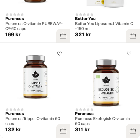
Pureness
Better You
Pureness C-vitamin PUREWAY-
Better You Liposomal Vitamin C
C® 60 caps
- 150 ml
169 kr
321 kr
Pureness
Pureness
Pureness Trippel C-vitamin 60
Pureness Ekologisk C-vitamin
caps
60 caps
132 kr
311 kr