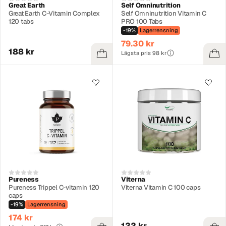
Great Earth
Self Omninutrition
Great Earth C-Vitamin Complex
Self Omninutrition Vitamin C
120 tabs
PRO 100 Tabs
-19%
Lagerrensning
79.30 kr
188 kr
Lägsta pris 98 kr
Pureness
Viterna
Pureness Trippel C-vitamin 120
Viterna Vitamin C 100 caps
caps
-19%
Lagerrensning
174 kr
122 kr