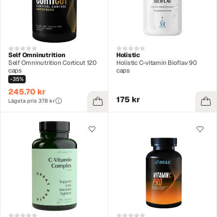
Self Omninutrition
Holistic
Self Omninutrition Corticut 120
Holistic C-vitamin Bioflav 90
caps
caps
-35%
245.70 kr
175 kr
Lägsta pris 378 kr