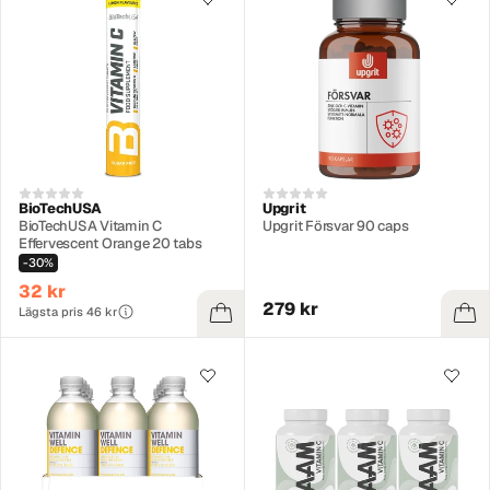
BioTechUSA
Upgrit
BioTechUSA Vitamin C
Upgrit Försvar 90 caps
Effervescent Orange 20 tabs
-30%
32 kr
279 kr
Lägsta pris 46 kr