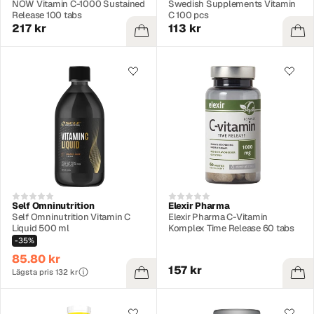
NOW Vitamin C-1000 Sustained
Swedish Supplements Vitamin
Release 100 tabs
C 100 pcs
217 kr
113 kr
Self Omninutrition
Elexir Pharma
Self Omninutrition Vitamin C
Elexir Pharma C-Vitamin
Liquid 500 ml
Komplex Time Release 60 tabs
-35%
85.80 kr
157 kr
Lägsta pris 132 kr