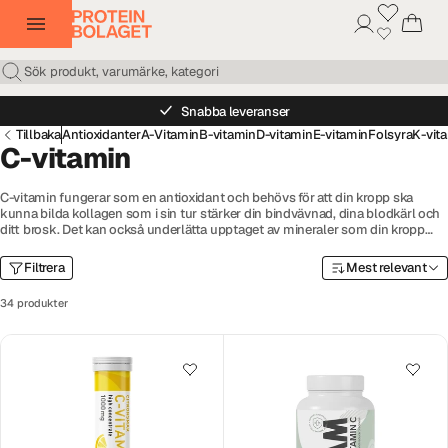
Snabba leveranser
Tillbaka
Antioxidanter
A-Vitamin
B-vitamin
D-vitamin
E-vitamin
Folsyra
K-vit
C-vitamin
C-vitamin fungerar som en antioxidant och behövs för att din kropp ska
kunna bilda kollagen som i sin tur stärker din bindvävnad, dina blodkärl och
ditt brosk. Det kan också underlätta upptaget av mineraler som din kropp
också behöver. Här på Proteinbolaget hittar du ett stort utbud av
kosttillskott med C-vitamin i form av tabletter, kapslar och pulver. Välj bland
Filtrera
Mest relevant
kända märken som GAAM, Elexir Pharma, Better You och många fler.
34 produkter