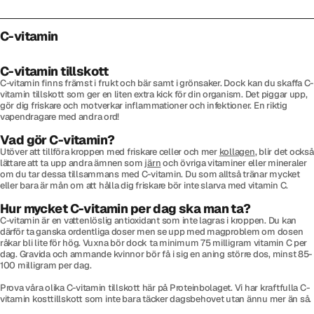
C-vitamin
C-vitamin tillskott
C-vitamin finns främst i frukt och bär samt i grönsaker. Dock kan du skaffa C-
vitamin tillskott som ger en liten extra kick för din organism. Det piggar upp,
gör dig friskare och motverkar inflammationer och infektioner. En riktig
vapendragare med andra ord!
Vad gör C-vitamin?
Utöver att tillföra kroppen med friskare celler och mer
kollagen
, blir det också
lättare att ta upp andra ämnen som
järn
och övriga vitaminer eller mineraler
om du tar dessa tillsammans med C-vitamin. Du som alltså tränar mycket
eller bara är mån om att hålla dig friskare bör inte slarva med vitamin C.
Hur mycket C-vitamin per dag ska man ta?
C-vitamin är en vattenlöslig antioxidant som inte lagras i kroppen. Du kan
därför ta ganska ordentliga doser men se upp med magproblem om dosen
råkar bli lite för hög. Vuxna bör dock ta minimum 75 milligram vitamin C per
dag. Gravida och ammande kvinnor bör få i sig en aning större dos, minst 85-
100 milligram per dag.
Prova våra olika C-vitamin tillskott här på Proteinbolaget. Vi har kraftfulla C-
vitamin kosttillskott som inte bara täcker dagsbehovet utan ännu mer än så.