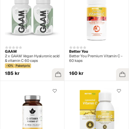
GAAM
Better You
2 x GAAM Vegan Hyaluronic acid
Better You Premium Vitamin C -
& vitamin C 60 caps
60 kaps
-10%
Paketpris
185 kr
160 kr