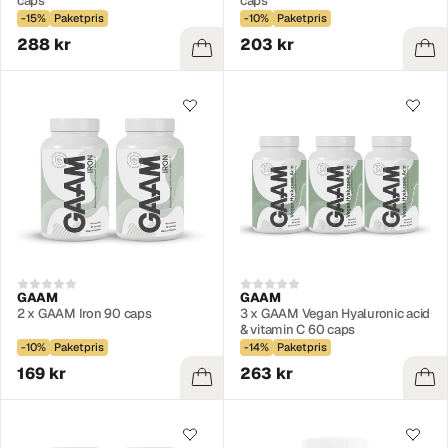
caps
caps
-15%
Paketpris
-10%
Paketpris
288 kr
203 kr
GAAM
GAAM
2 x GAAM Iron 90 caps
3 x GAAM Vegan Hyaluronic acid
& vitamin C 60 caps
-10%
Paketpris
-14%
Paketpris
169 kr
263 kr