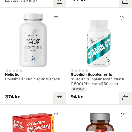
Lägsta pris 217 kr
Holistic
Swedish Supplements
Holistic Hår Hud Naglar 90 caps
Swedish Supplements Vitamin
C 500 (PH neutral) 60 caps
Slutsåld
374 kr
94 kr