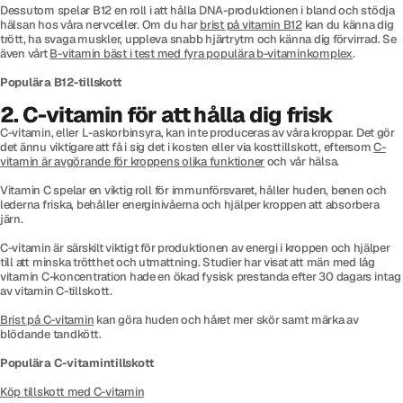
Dessutom spelar B12 en roll i att hålla DNA-produktionen i bland och stödja
hälsan hos våra nervceller. Om du har
brist på vitamin B12
kan du känna dig
trött, ha svaga muskler, uppleva snabb hjärtrytm och känna dig förvirrad. Se
även vårt
B-vitamin bäst i test med fyra populära b-vitaminkomplex
.
Populära B12-tillskott
2. C-vitamin för att hålla dig frisk
C-vitamin, eller L-askorbinsyra, kan inte produceras av våra kroppar. Det gör
det ännu viktigare att få i sig det i kosten eller via kosttillskott, eftersom
C-
vitamin är avgörande för kroppens olika funktioner
och vår hälsa.
Vitamin C spelar en viktig roll för immunförsvaret, håller huden, benen och
lederna friska, behåller energinivåerna och hjälper kroppen att absorbera
järn.
C-vitamin är särskilt viktigt för produktionen av energi i kroppen och hjälper
till att minska trötthet och utmattning. Studier har visat att män med låg
vitamin C-koncentration hade en ökad fysisk prestanda efter 30 dagars intag
av vitamin C-tillskott.
Brist på C-vitamin
kan göra huden och håret mer skör samt märka av
blödande tandkött.
Populära C-vitamintillskott
Köp tillskott med C-vitamin