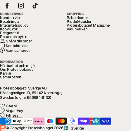
KUNDSERVICE
SHOPPING
Kundservice
Rabattkoder
Betalningar
Produktguider
Integritetspolicy
Proteinbolaget Magazine
Köpvillkor
Varumärken
Prisgaranti
Retur och byten
Spåra din order
Kontakta oss
Vanliga frågor
INFORMATION
Hållbarhet och miljö
Om Proteinbolaget
Karriär
Samarbeten
Proteinbolaget i Sverige AB
Häsängsvägen 10, 691 42 Karlskoga,
Sweden (org.nr 556884-6132)
GAAM
VeganHey
Fitness
© Copyright Proteinbolaget 2026
Sverige