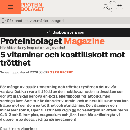
Snabba leveranser
Proteinbolaget
Magazine
Här hittar du ny inspiration varje vecka!
5 vitaminer och kosttillskott mot
trötthet
Senast uppdaterad
2026.06.09
KOST & RECEPT
För många av oss är utmattning och trötthet tyvärr en del av vår
vardag. Det kan vara till följd av den hektiska, moderna livsstilen som
gör att man kan behöva en extra energiboost för att orka med
vardagslivet. Som tur är finns det vitamin- och mineraltillskott som kan
hjälpa mot symtom på trötthet och utmattning. De vitaminer och
mineraler som hjälper till att hålla dig pigg och energisk är vitaminerna
C, B12 och B-komplex, magnesium och järn. I den här artikeln går vi
djupare in på dessa viktiga näringsämnen!
Se allt inom vitaminer
.