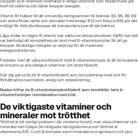
Gruppen av B-vitaminer innehåller 8 viktiga vitaminer som tillsammans ger
kraft till cellerna och håller kroppen energisk.
Vitamin B1 hjälper till att omvandla näringsämnen till bränsle. B3, B5, B6, B9
och andra förser celler och vävnader med energi. B12 och folsyra (B9) gör det
möjligt för röda blodkroppar att transportera syre dit det behövs.
Låga nivåer av någon B-vitamin kan sakta ner dessa processer. Därför kan det
var behövligt att komplettera sin kost med B-vitaminkomplex för att ge
kroppen tillräckliga mängder av varje typ för att maximera
energiproduktionen.
Fördelen med att välja kosttillskott med B-vitaminkomplex är att de levererar
en bra dos av alla viktiga b-vitaminer i ett enda tillskott.
Sök dig gärna till ett B-vitamintillskott som kompletteras med zink för
förbättrad koncentration, energi och stresslindring.
Nedan hittar du B-vitaminkomplextillskott som innehåller hela b-
vitaminfamiljen i kombination med zink.
De viktigaste vitaminer och
mineraler mot trötthet
Trötthet är ett vanligt problem i vår moderna livsstil, men vissa vitaminer och
mineraler kan hjälpa. De viktigaste näringsämnena mot trötthet är
vitaminerna B12, C och B-komplex samt mineralerna magnesium och järn: