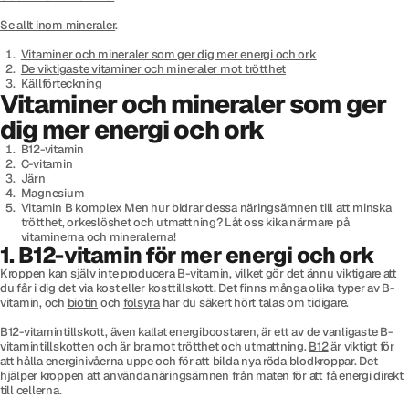
Se allt inom mineraler
.
Vitaminer och mineraler som ger dig mer energi och ork
De viktigaste vitaminer och mineraler mot trötthet
Källförteckning
Vitaminer och mineraler som ger
dig mer energi och ork
B12-vitamin
C-vitamin
Järn
Magnesium
Vitamin B komplex Men hur bidrar dessa näringsämnen till att minska
trötthet, orkeslöshet och utmattning? Låt oss kika närmare på
vitaminerna och mineralerna!
1. B12-vitamin för mer energi och ork
Kroppen kan själv inte producera B-vitamin, vilket gör det ännu viktigare att
du får i dig det via kost eller kosttillskott. Det finns många olika typer av B-
vitamin, och
biotin
och
folsyra
har du säkert hört talas om tidigare.
B12-vitamintillskott, även kallat energiboostaren, är ett av de vanligaste B-
vitamintillskotten och är bra mot trötthet och utmattning.
B12
är viktigt för
att hålla energinivåerna uppe och för att bilda nya röda blodkroppar. Det
hjälper kroppen att använda näringsämnen från maten för att få energi direkt
till cellerna.