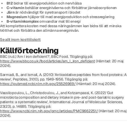
B12
bidrar till energiproduktion och nervhälsa
C-vitamin
behåller energinivåerna och förbättrar järnabsorptionen
Järn
är nödvändigt för syretransport i blodet
Magnesium
hjälper till med energiproduktion och stressreglering
B-vitaminkomplex
omvandlar mat till energi
Att komplettera kosten med dessa näringsämnen kan bidra till att minska
trötthet och förbättra den allmänna energinivån.
Se allt inom kosttillskott
Källförteckning
BBC (n.d.) 'Am I iron deficient?', BBC Food. Tillgänglig på:
https://www.bbc.co.uk/food/articles/am_I_iron_deficient
(Hämtad: 20 maj
2024).
Sarmadi, B., and Ismail, A. (2010) 'Antioxidative peptides from food proteins: A
review', Peptides, 31(10), pp. 1949-1956. Tillgänglig på:
https://pubmed.ncbi.nlm.nih.gov/25526969/
(Hämtad: 20 maj 2024).
Vassilopoulou, L., Christodoulou, J., and Kotzampassi, K. (2022) 'Gut
microbiota composition and dietary intake in pre- and post-bariatric surgery
patients: a systematic review', International Journal of Molecular Sciences,
23(23), p. 14685. Tillgänglig på:
https://www.ncbi.nlm.nih.gov/pmc/articles/PMC9662251/
(Hämtad: 20 maj
2024).