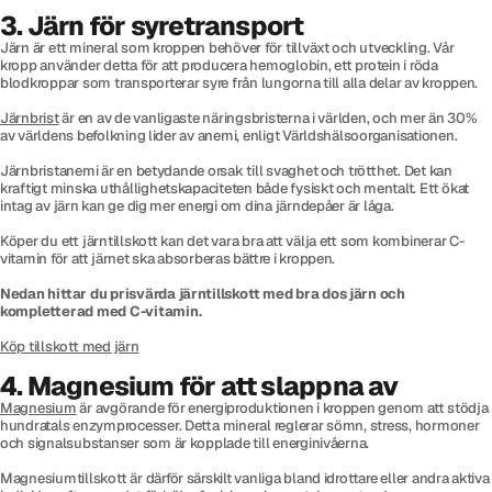
3. Järn för syretransport
Järn är ett mineral som kroppen behöver för tillväxt och utveckling. Vår
kropp använder detta för att producera hemoglobin, ett protein i röda
blodkroppar som transporterar syre från lungorna till alla delar av kroppen.
Järnbrist
är en av de vanligaste näringsbristerna i världen, och mer än 30%
av världens befolkning lider av anemi, enligt Världshälsoorganisationen.
Järnbristanemi är en betydande orsak till svaghet och trötthet. Det kan
kraftigt minska uthållighetskapaciteten både fysiskt och mentalt. Ett ökat
intag av järn kan ge dig mer energi om dina järndepåer är låga.
Köper du ett järntillskott kan det vara bra att välja ett som kombinerar C-
vitamin för att järnet ska absorberas bättre i kroppen.
Nedan hittar du prisvärda järntillskott med bra dos järn och
kompletterad med C-vitamin.
Köp tillskott med järn
4. Magnesium för att slappna av
Magnesium
är avgörande för energiproduktionen i kroppen genom att stödja
hundratals enzymprocesser. Detta mineral reglerar sömn, stress, hormoner
och signalsubstanser som är kopplade till energinivåerna.
Magnesiumtillskott är därför särskilt vanliga bland idrottare eller andra aktiva