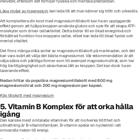
individer, eftersom det förhöjer fysiska och mentala prestandan.
Låga nivåer av magnesium
kan leda till att man känner sig trött och orkeslös.
Att komplettera din kost med magnesiumtillskott kan ha en uppiggande
effekt genom att hjälpa kroppen använda glukos och syre för att skapa ATP-
molekyler som driver cellaktivitet. Detta bidrar till en ökad energinivå och
förbättrad funktion hos kroppens celler, vilket kan leda till ökad fysisk och
mental vitalitet.
Det finns många olika sorter av magnesiumtillskott på marknaden, och det
kan vara svårt att välja det bästa magnesiumet. Vår rekommendation är att
välja säkra och pålitliga former som till exempel magnesiumcitrat, som har
hög biotillgänglighet och absorberas lätt av kroppen. Det kan dock ha en
laxerande effekt.
Nedan hittar du populära magnesiumtillskott med 800 mg
magnesiumcitrat och 200 mg magnesium per kapsel.
Köp tillskott med magnesium
5. Vitamin B Komplex för att orka hålla
igång
Den kanske mest omtalade vitaminen för att motverka trötthet och
utmattning är B-vitaminfamiljen. B-vitamin spelar en nyckelroll i att
omvandla maten till energi.