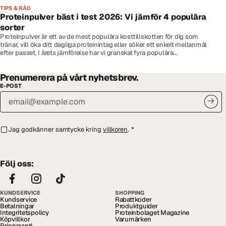
TIPS & RÅD
Proteinpulver bäst i test 2026: Vi jämför 4 populära
sorter
Proteinpulver är ett av de mest populära kosttillskotten för dig som
tränar, vill öka ditt dagliga proteinintag eller söker ett enkelt mellanmål
efter passet. I årets jämförelse har vi granskat fyra populära
vassleprotein från GAAM, Optimum Nutrition, BioTechUSA och Elit
Nutrition.
Prenumerera på vårt nyhetsbrev.
E-POST
Jag godkänner samtycke kring
villkoren
.
*
Följ oss:
KUNDSERVICE
SHOPPING
Kundservice
Rabattkoder
Betalningar
Produktguider
Integritetspolicy
Proteinbolaget Magazine
Köpvillkor
Varumärken
Prisgaranti