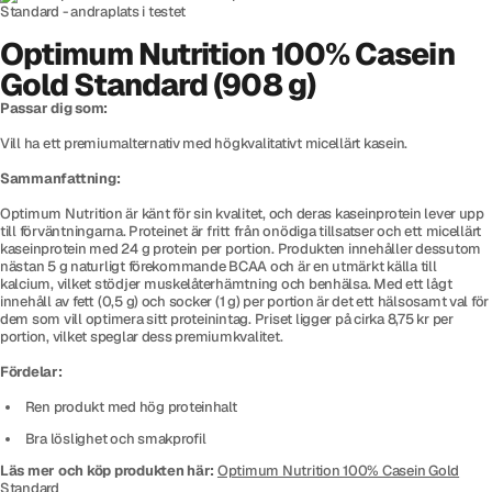
Optimum Nutrition 100% Casein
Gold Standard (908 g)
Passar dig som:
Vill ha ett premiumalternativ med högkvalitativt micellärt kasein.
Sammanfattning:
Optimum Nutrition är känt för sin kvalitet, och deras kaseinprotein lever upp
till förväntningarna. Proteinet är fritt från onödiga tillsatser och ett micellärt
kaseinprotein med 24 g protein per portion. Produkten innehåller dessutom
nästan 5 g naturligt förekommande BCAA och är en utmärkt källa till
kalcium, vilket stödjer muskelåterhämtning och benhälsa. Med ett lågt
innehåll av fett (0,5 g) och socker (1 g) per portion är det ett hälsosamt val för
dem som vill optimera sitt proteinintag. Priset ligger på cirka 8,75 kr per
portion, vilket speglar dess premiumkvalitet.
Fördelar:
Ren produkt med hög proteinhalt
Bra löslighet och smakprofil
Läs mer och köp produkten här:
Optimum Nutrition 100% Casein Gold
Standard