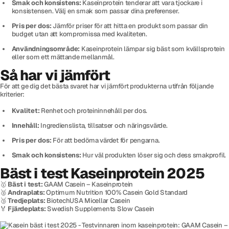
Smak och konsistens:
Kaseinprotein tenderar att vara tjockare i
konsistensen. Välj en smak som passar dina preferenser.
Pris per dos:
Jämför priser för att hitta en produkt som passar din
budget utan att kompromissa med kvaliteten.
Användningsområde:
Kaseinprotein lämpar sig bäst som kvällsprotein
eller som ett mättande mellanmål.
Så har vi jämfört
För att ge dig det bästa svaret har vi jämfört produkterna utifrån följande
kriterier:
Kvalitet:
Renhet och proteininnehåll per dos.
Innehåll:
Ingredienslista, tillsatser och näringsvärde.
Pris per dos:
För att bedöma värdet för pengarna.
Smak och konsistens:
Hur väl produkten löser sig och dess smakprofil.
Bäst i test Kaseinprotein 2025
🥇
Bäst i test:
GAAM Casein – Kaseinprotein
🥈
Andraplats:
Optimum Nutrition 100% Casein Gold Standard
🥉
Tredjeplats:
BiotechUSA Micellar Casein
🏅
Fjärdeplats:
Swedish Supplements Slow Casein