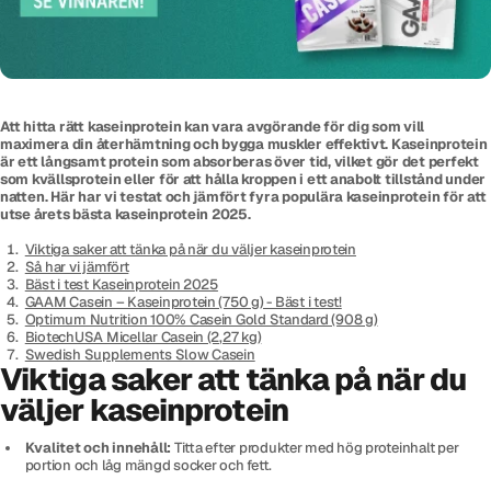
Att hitta rätt kaseinprotein kan vara avgörande för dig som vill
maximera din återhämtning och bygga muskler effektivt. Kaseinprotein
är ett långsamt protein som absorberas över tid, vilket gör det perfekt
som kvällsprotein eller för att hålla kroppen i ett anabolt tillstånd under
natten. Här har vi testat och jämfört fyra populära kaseinprotein för att
utse årets bästa kaseinprotein 2025.
Viktiga saker att tänka på när du väljer kaseinprotein
Så har vi jämfört
Bäst i test Kaseinprotein 2025
GAAM Casein – Kaseinprotein (750 g) - Bäst i test!
Optimum Nutrition 100% Casein Gold Standard (908 g)
BiotechUSA Micellar Casein (2,27 kg)
Swedish Supplements Slow Casein
Viktiga saker att tänka på när du
väljer kaseinprotein
Kvalitet och innehåll:
Titta efter produkter med hög proteinhalt per
portion och låg mängd socker och fett.