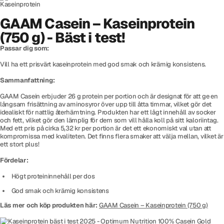
GAAM Casein – Kaseinprotein
(750 g) - Bäst i test!
Passar dig som:
Vill ha ett prisvärt kaseinprotein med god smak och krämig konsistens.
Sammanfattning:
GAAM Casein erbjuder 26 g protein per portion och är designat för att ge en
långsam frisättning av aminosyror över upp till åtta timmar, vilket gör det
idealiskt för nattlig återhämtning. Produkten har ett lågt innehåll av socker
och fett, vilket gör den lämplig för dem som vill hålla koll på sitt kaloriintag.
Med ett pris på cirka 5,32 kr per portion är det ett ekonomiskt val utan att
kompromissa med kvaliteten. Det finns flera smaker att välja mellan, vilket är
ett stort plus!
Fördelar:
Högt proteininnehåll per dos
God smak och krämig konsistens
Läs mer och köp produkten här:
GAAM Casein – Kaseinprotein (750 g)