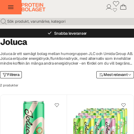
Snabba leveranser
Joluca
Joluca är ett samägt bolag mellan humorgruppen JLC och Umida Group AB.
Joluca erbjuder energidryck/funktionsdryck, med alternativ som innehåller
mindre koffein än många andra energidrycker - en fördel om du vill begränsa
ditt koffeinintag. Joluca har snabbt blivit ett populärt varumärke inom
dagligvaruhandeln och servicehandeln såsom ICA, COOP, Axfood,
Filtrera
Mest relevant
Pressbyrån och 7-Eleven.
2 produkter