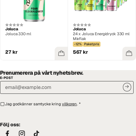
Joluca
Joluca
Joluca 330 ml
24 x Joluca Energidryck 330 ml
Mixflak
-12%
Paketpris
27 kr
567 kr
Prenumerera på vårt nyhetsbrev.
E-POST
Jag godkänner samtycke kring
villkoren
.
*
Följ oss: