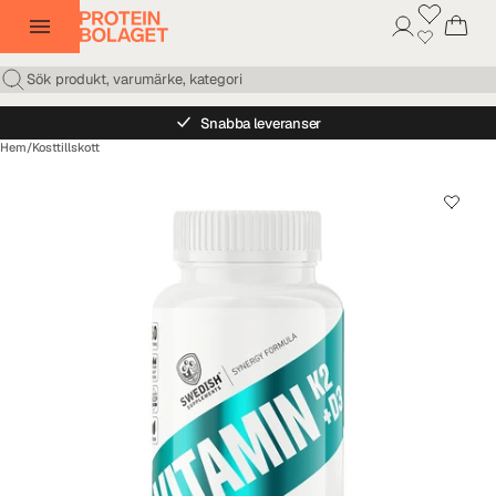
Snabba leveranser
Hem
/
Kosttillskott