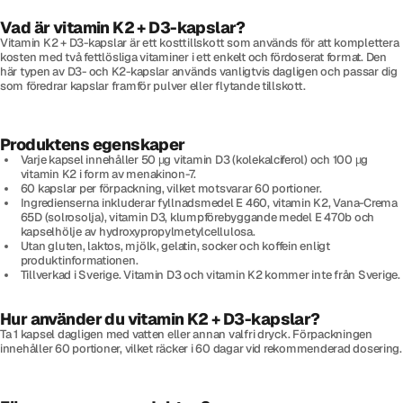
Vad är vitamin K2 + D3-kapslar?
Vitamin K2 + D3-kapslar är ett kosttillskott som används för att komplettera
kosten med två fettlösliga vitaminer i ett enkelt och fördoserat format. Den
här typen av D3- och K2-kapslar används vanligtvis dagligen och passar dig
som föredrar kapslar framför pulver eller flytande tillskott.
Produktens egenskaper
Varje kapsel innehåller 50 µg vitamin D3 (kolekalciferol) och 100 µg
vitamin K2 i form av menakinon-7.
60 kapslar per förpackning, vilket motsvarar 60 portioner.
Ingredienserna inkluderar fyllnadsmedel E 460, vitamin K2, Vana-Crema
65D (solrosolja), vitamin D3, klumpförebyggande medel E 470b och
kapselhölje av hydroxypropylmetylcellulosa.
Utan gluten, laktos, mjölk, gelatin, socker och koffein enligt
produktinformationen.
Tillverkad i Sverige. Vitamin D3 och vitamin K2 kommer inte från Sverige.
Hur använder du vitamin K2 + D3-kapslar?
Ta 1 kapsel dagligen med vatten eller annan valfri dryck. Förpackningen
innehåller 60 portioner, vilket räcker i 60 dagar vid rekommenderad dosering.