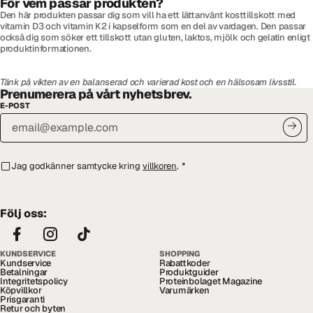
För vem passar produkten?
Den här produkten passar dig som vill ha ett lättanvänt kosttillskott med
vitamin D3 och vitamin K2 i kapselform som en del av vardagen. Den passar
också dig som söker ett tillskott utan gluten, laktos, mjölk och gelatin enligt
produktinformationen.
Tänk på vikten av en balanserad och varierad kost och en hälsosam livsstil.
Prenumerera på vårt nyhetsbrev.
E-POST
Jag godkänner samtycke kring
villkoren
.
*
Följ oss:
KUNDSERVICE
SHOPPING
Kundservice
Rabattkoder
Betalningar
Produktguider
Integritetspolicy
Proteinbolaget Magazine
Köpvillkor
Varumärken
Prisgaranti
Retur och byten