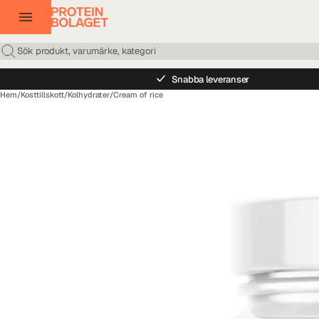
Snabba leveranser
Hem
/
Kosttillskott
/
Kolhydrater
/
Cream of rice