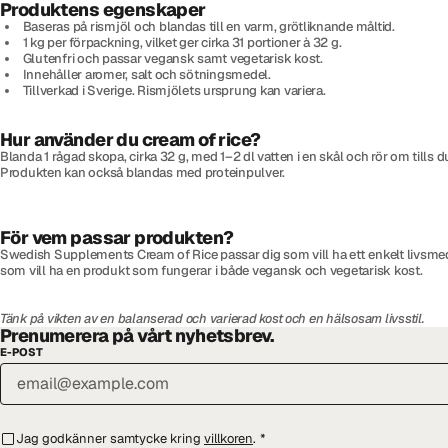
Produktens egenskaper
Baseras på rismjöl och blandas till en varm, grötliknande måltid.
1 kg per förpackning, vilket ger cirka 31 portioner à 32 g.
Glutenfri och passar vegansk samt vegetarisk kost.
Innehåller aromer, salt och sötningsmedel.
Tillverkad i Sverige. Rismjölets ursprung kan variera.
Hur använder du cream of rice?
Blanda 1 rågad skopa, cirka 32 g, med 1–2 dl vatten i en skål och rör om til
Produkten kan också blandas med proteinpulver.
För vem passar produkten?
Swedish Supplements Cream of Rice passar dig som vill ha ett enkelt livsmedel i
som vill ha en produkt som fungerar i både vegansk och vegetarisk kost.
Tänk på vikten av en balanserad och varierad kost och en hälsosam livsstil.
Prenumerera på vårt nyhetsbrev.
E-POST
Jag godkänner samtycke kring
villkoren
.
*