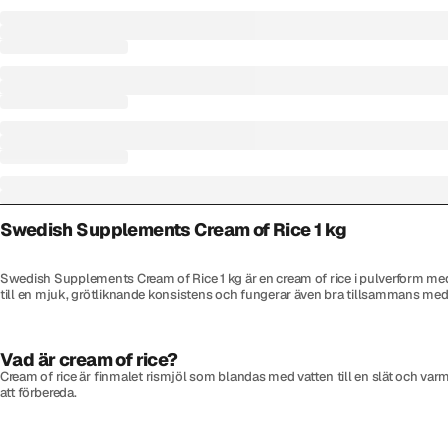
Swedish Supplements Cream of Rice 1 kg
Swedish Supplements Cream of Rice 1 kg är en cream of rice i pulverform med r
till en mjuk, grötliknande konsistens och fungerar även bra tillsammans med p
Vad är cream of rice?
Cream of rice är finmalet rismjöl som blandas med vatten till en slät och va
att förbereda.