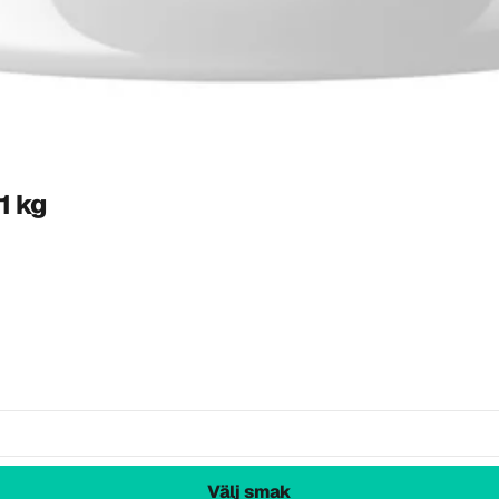
1 kg
Välj smak