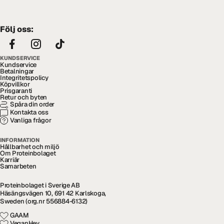
Följ oss:
KUNDSERVICE
Kundservice
Betalningar
Integritetspolicy
Köpvillkor
Prisgaranti
Retur och byten
Spåra din order
Kontakta oss
Vanliga frågor
INFORMATION
Hållbarhet och miljö
Om Proteinbolaget
Karriär
Samarbeten
Proteinbolaget i Sverige AB
Häsängsvägen 10, 691 42 Karlskoga,
Sweden (org.nr 556884-6132)
GAAM
VeganHey