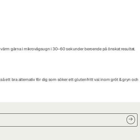
ch värm gärna i mikrovågsugn i 30–60 sekunder beroende på önskat resultat.
å ett bra alternativ för dig som söker ett glutenfritt val inom gröt & gryn och