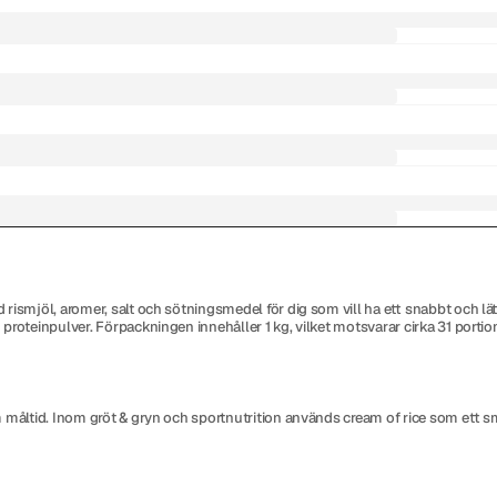
ismjöl, aromer, salt och sötningsmedel för dig som vill ha ett snabbt och lätt
roteinpulver. Förpackningen innehåller 1 kg, vilket motsvarar cirka 31 portion
rm måltid. Inom gröt & gryn och sportnutrition används cream of rice som ett 