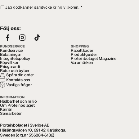
Jag godkänner samtycke kring
villkoren
.
*
Följ oss:
KUNDSERVICE
SHOPPING
Kundservice
Rabattkoder
Betalningar
Produktguider
Integritetspolicy
Proteinbolaget Magazine
Köpvillkor
Varumärken
Prisgaranti
Retur och byten
Spåra din order
Kontakta oss
Vanliga frågor
INFORMATION
Hållbarhet och miljö
Om Proteinbolaget
Karriär
Samarbeten
Proteinbolaget i Sverige AB
Häsängsvägen 10, 691 42 Karlskoga,
Sweden (org.nr 556884-6132)