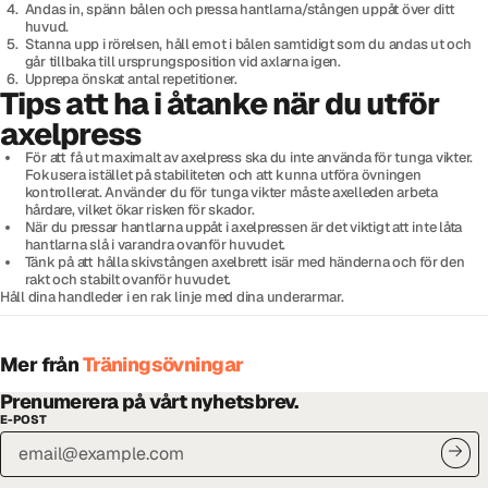
Andas in, spänn bålen och pressa hantlarna/stången uppåt över ditt
huvud.
Stanna upp i rörelsen, håll emot i bålen samtidigt som du andas ut och
går tillbaka till ursprungsposition vid axlarna igen.
Upprepa önskat antal repetitioner.
Tips att ha i åtanke när du utför
axelpress
För att få ut maximalt av axelpress ska du inte använda för tunga vikter.
Fokusera istället på stabiliteten och att kunna utföra övningen
kontrollerat. Använder du för tunga vikter måste axelleden arbeta
hårdare, vilket ökar risken för skador.
När du pressar hantlarna uppåt i axelpressen är det viktigt att inte låta
hantlarna slå i varandra ovanför huvudet.
Tänk på att hålla skivstången axelbrett isär med händerna och för den
rakt och stabilt ovanför huvudet.
Håll dina handleder i en rak linje med dina underarmar.
Mer från
Träningsövningar
Prenumerera på vårt nyhetsbrev.
E-POST