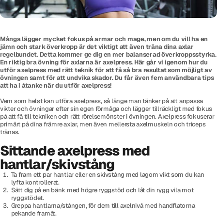
Många lägger mycket fokus på armar och mage, men om du vill ha en
jämn och stark överkropp är det viktigt att även träna dina axlar
regelbundet. Detta kommer ge dig en mer balanserad överkroppsstyrka.
En riktig bra övning för axlarna är axelpress. Här går vi igenom hur du
utför axelpress med rätt teknik för att få så bra resultat som möjligt av
övningen samt för att undvika skador. Du får även fem användbara tips
att ha i åtanke när du utför axelpress!
Vem som helst kan utföra axelpress, så länge man tänker på att anpassa
vikter och övningar efter sin egen förmåga och lägger tillräckligt med fokus
på att få till tekniken och rätt rörelsemönster i övningen. Axelpress fokuserar
primärt på dina främre axlar, men även mellersta axelmuskeln och triceps
tränas.
Sittande axelpress med
hantlar/skivstång
Ta fram ett par hantlar eller en skivstång med lagom vikt som du kan
lyfta kontrollerat.
Sätt dig på en bänk med högre ryggstöd och låt din rygg vila mot
ryggstödet.
Greppa hantlarna/stången, för dem till axelnivå med handflatorna
pekande framåt.