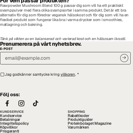
För vem passar produkten?
Rawpowder Mushroom Blend 100 g passar dig som vill ha ett praktiskt
svamppulver med flera olika svampsorter i samma produkt. Det är ett bra
alternativ för dig som föredrar vegansk hälsokost och för dig som vill ha en
flexibel produkt som fungerar lika bra i varma drycker som i smoothies,
matlagning och bakning.
Tänk på vikten av en balanserad och varierad kost och en hälsosam livsstil.
Prenumerera på vårt nyhetsbrev.
E-POST
Jag godkänner samtycke kring
villkoren
.
*
Följ oss:
KUNDSERVICE
SHOPPING
Kundservice
Rabattkoder
Betalningar
Produktguider
Integritetspolicy
Proteinbolaget Magazine
Köpvillkor
Varumärken
Prisgaranti