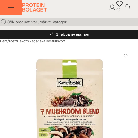
Snabba leveranser
Hem
/
Kosttillskott
/
Veganska kosttillskott