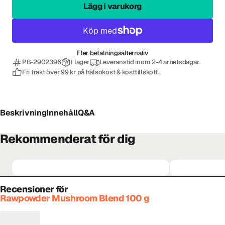
Lägg i varukorg
Fler betalningsalternativ
PB-2902396
I lager
Leveranstid inom 2-4 arbetsdagar.
Fri frakt över 99 kr på hälsokost & kosttillskott.
Beskrivning
Innehåll
Q&A
Rekommenderat för dig
Recensioner för
Rawpowder Mushroom Blend 100 g