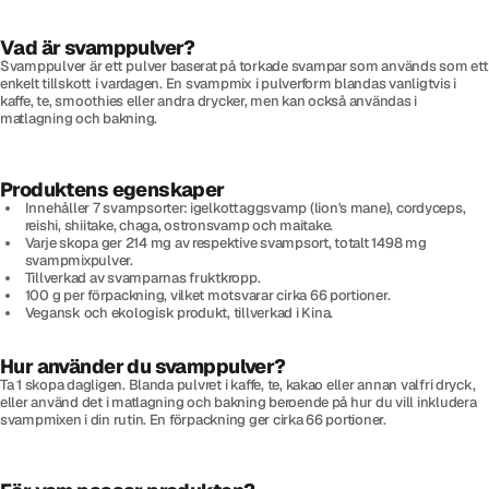
Vad är svamppulver?
Svamppulver är ett pulver baserat på torkade svampar som används som ett
enkelt tillskott i vardagen. En svampmix i pulverform blandas vanligtvis i
kaffe, te, smoothies eller andra drycker, men kan också användas i
matlagning och bakning.
Produktens egenskaper
Innehåller 7 svampsorter: igelkottaggsvamp (lion's mane), cordyceps,
reishi, shiitake, chaga, ostronsvamp och maitake.
Varje skopa ger 214 mg av respektive svampsort, totalt 1498 mg
svampmixpulver.
Tillverkad av svamparnas fruktkropp.
100 g per förpackning, vilket motsvarar cirka 66 portioner.
Vegansk och ekologisk produkt, tillverkad i Kina.
Hur använder du svamppulver?
Ta 1 skopa dagligen. Blanda pulvret i kaffe, te, kakao eller annan valfri dryck,
eller använd det i matlagning och bakning beroende på hur du vill inkludera
svampmixen i din rutin. En förpackning ger cirka 66 portioner.