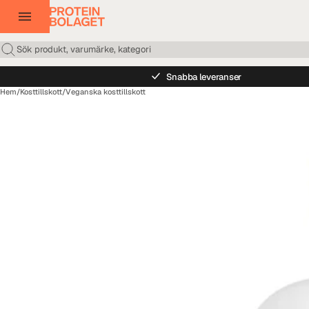
Snabba leveranser
Hem
/
Kosttillskott
/
Veganska kosttillskott