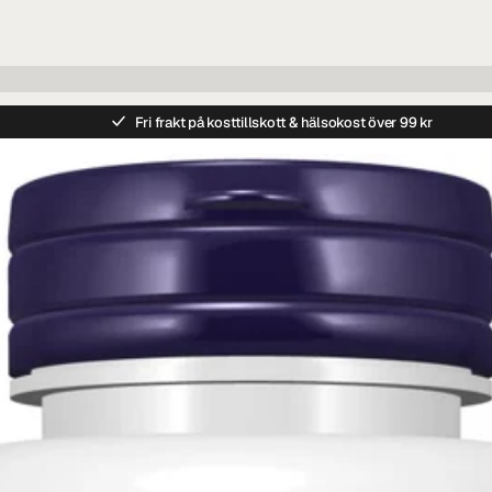
Fri frakt på kosttillskott & hälsokost över 99 kr