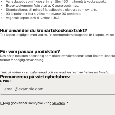
Varje dagsdos om 1 kapsel innehåller 450 mg kronärtskocksextrakt.
Extraktet kommer från blad av Cynara scolymus.
Standardiserat till minst 5 % caffeoylquinic-syra som cynarin.
90 kapslar per burk, vilket motsvarar 90 portioner.
Vegansk kapsel och tillverkad i USA.
Hur använder du kronärtskocksextrakt?
Ta 1 kapsel dagligen med vatten. Rekommenderad dagsdos är 1 kapsel, vilket in
För vem passar produkten?
Den här produkten passar dig som söker ett växtbaserat kosttillskott i kapslar
format för daglig användning.
Tänk på vikten av en balanserad och varierad kost och en hälsosam livsstil.
Prenumerera på vårt nyhetsbrev.
E-POST
Jag godkänner samtycke kring
villkoren
.
*