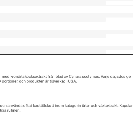
r med kronärtskocksextrakt från blad av Cynara scolymus. Varje dagsdos ger 
portioner, och produkten är tillverkad i USA.
h används ofta i kosttillskott inom kategorin örter och växtextrakt. Kapslar me
liga rutinen.