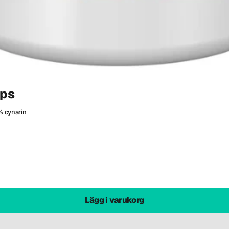
aps
% cynarin
Lägg i varukorg