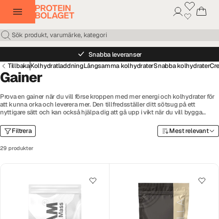
Snabba leveranser
Tillbaka
Kolhydratladdning
Långsamma kolhydrater
Snabba kolhydrater
Cre
Gainer
Prova en gainer när du vill förse kroppen med mer energi och kolhydrater för
att kunna orka och leverera mer. Den tillfredsställer ditt sötsug på ett
nyttigare sätt och kan också hjälpa dig att gå upp i vikt när du vill bygga
muskler och lagra energi. Gainers i olika varianter hittar du här hos
Proteinbolaget. Välj bland mass gainer från välkända märken som GAAM,
Filtrera
Mest relevant
Optimum Nutrition, Self Omninutrition och Swedish Supplements.
29 produkter