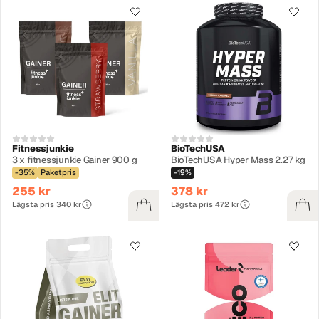
Fitnessjunkie
BioTechUSA
3 x fitnessjunkie Gainer 900 g
BioTechUSA Hyper Mass 2.27 kg
-35%
Paketpris
-19%
255 kr
378 kr
Lägsta pris 340 kr
Lägsta pris 472 kr