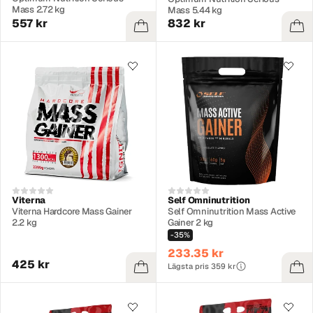
Mass 2.72 kg
Mass 5.44 kg
557 kr
832 kr
Viterna
Self Omninutrition
Viterna Hardcore Mass Gainer
Self Omninutrition Mass Active
2.2 kg
Gainer 2 kg
-35%
233.35 kr
425 kr
Lägsta pris 359 kr