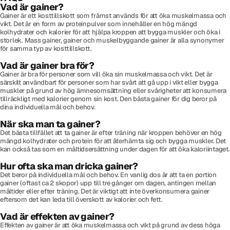
Vad är gainer?
Gainer är ett kosttillskott som främst används för att öka muskelmassa och
vikt. Det är en form av proteinpulver som innehåller en hög mängd
kolhydrater och kalorier för att hjälpa kroppen att bygga muskler och öka i
storlek. Mass gainer, gainer och muskelbyggande gainer är alla synonymer
för samma typ av kosttillskott.
Vad är gainer bra för?
Gainer är bra för personer som vill öka sin muskelmassa och vikt. Det är
särskilt användbart för personer som har svårt att gå upp i vikt eller bygga
muskler på grund av hög ämnesomsättning eller svårigheter att konsumera
tillräckligt med kalorier genom sin kost. Den bästa gainer för dig beror på
dina individuella mål och behov.
När ska man ta gainer?
Det bästa tillfället att ta gainer är efter träning när kroppen behöver en hög
mängd kolhydrater och protein för att återhämta sig och bygga muskler. Det
kan också tas som en måltidsersättning under dagen för att öka kaloriintaget.
Hur ofta ska man dricka gainer?
Det beror på individuella mål och behov. En vanlig dos är att ta en portion
gainer (oftast ca 2 skopor) upp till tre gånger om dagen, antingen mellan
måltider eller efter träning. Det är viktigt att inte överkonsumera gainer
eftersom det kan leda till överskott av kalorier och fett.
Vad är effekten av gainer?
Effekten av gainer är att öka muskelmassa och vikt på grund av dess höga