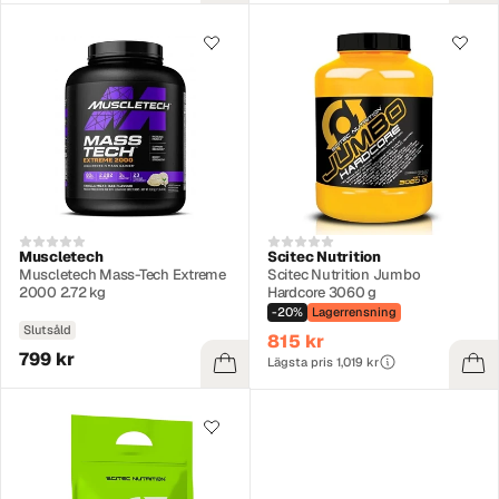
Muscletech
Scitec Nutrition
Muscletech Mass-Tech Extreme
Scitec Nutrition Jumbo
2000 2.72 kg
Hardcore 3060 g
-20%
Lagerrensning
Slutsåld
815 kr
799 kr
Lägsta pris 1,019 kr