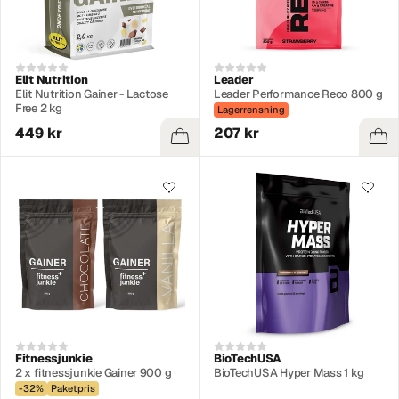
Elit Nutrition
Leader
Elit Nutrition Gainer - Lactose
Leader Performance Reco 800 g
Free 2 kg
Lagerrensning
449 kr
207 kr
Fitnessjunkie
BioTechUSA
2 x fitnessjunkie Gainer 900 g
BioTechUSA Hyper Mass 1 kg
-32%
Paketpris