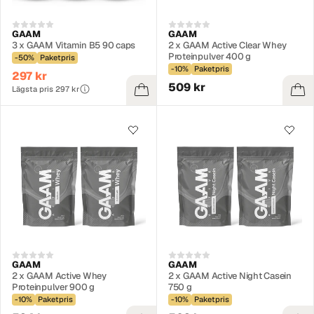
GAAM
GAAM
3 x GAAM Vitamin B5 90 caps
2 x GAAM Active Clear Whey
Proteinpulver 400 g
-50%
Paketpris
-10%
Paketpris
297 kr
509 kr
Lägsta pris 297 kr
GAAM
GAAM
2 x GAAM Active Whey
2 x GAAM Active Night Casein
Proteinpulver 900 g
750 g
-10%
Paketpris
-10%
Paketpris