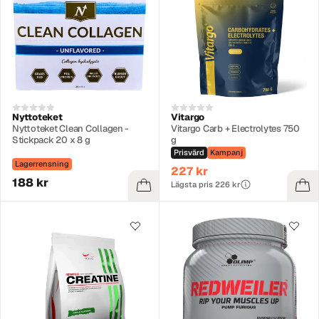
Nyttoteket
Vitargo
Nyttoteket Clean Collagen -
Vitargo Carb + Electrolytes 750
Stickpack 20 x 8 g
g
Prisvärd
Kampanj
Lagerrensning
227 kr
188 kr
Lägsta pris 226 kr