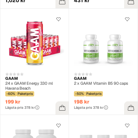
1,020 kr
431 kr
GAAM
GAAM
24 x GAAM Energy 330 ml
2 x GAAM Vitamin B5 90 caps
Havana Beach
-60%
Paketpris
-50%
Paketpris
199 kr
198 kr
Lägsta pris 378 kr
Lägsta pris 378 kr