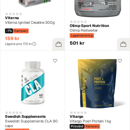
Viterna
Viterna Ignited Creatine 300g
Olimp Sport Nutrition
Olimp Redweiler
-7%
Kampanj
Lagerrensning
159 kr
501 kr
Lägsta pris 172 kr
Swedish Supplements
Vitargo
Swedish Supplements CLA 90
Vitargo Post Protein 1 kg
caps
Prisvärd
Kampanj