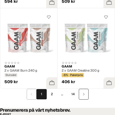
594 kr
509 kr
GAAM
GAAM
2 x GAAM Burn 240 g
2 x GAAM Creatine 300 g
Slutsåld
-6%
Paketpris
509 kr
406 kr
1
2
…
14
Prenumerera på vårt nyhetsbrev.
E-POST