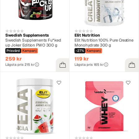
Swedish Supplements
Elit Nutrition
Swedish Supplements Fu*ked
Elit Nutrition 100% Pure Creatine
up Joker Edition PWO 300 g
Monohydrate 300 g
Prisvärd
Kampanj
-27%
Kampanj
259 kr
119 kr
Lägsta pris 215 kr
Lägsta pris 165 kr