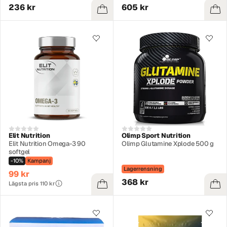
236 kr
605 kr
Elit Nutrition
Olimp Sport Nutrition
Elit Nutrition Omega-3 90
Olimp Glutamine Xplode 500 g
softgel
-10%
Kampanj
Lagerrensning
99 kr
368 kr
Lägsta pris 110 kr