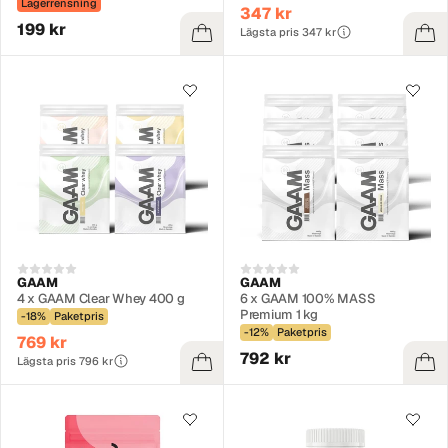
Lagerrensning
347 kr
199 kr
Lägsta pris 347 kr
GAAM
GAAM
4 x GAAM Clear Whey 400 g
6 x GAAM 100% MASS
Premium 1 kg
-18%
Paketpris
-12%
Paketpris
769 kr
792 kr
Lägsta pris 796 kr