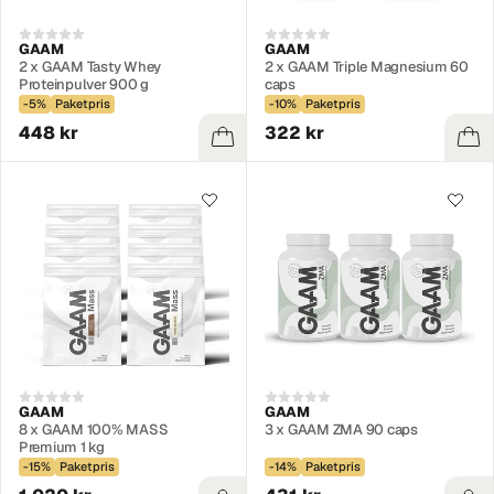
GAAM
GAAM
2 x GAAM Tasty Whey
2 x GAAM Triple Magnesium 60
Proteinpulver 900 g
caps
-5%
Paketpris
-10%
Paketpris
448 kr
322 kr
GAAM
GAAM
8 x GAAM 100% MASS
3 x GAAM ZMA 90 caps
Premium 1 kg
-15%
Paketpris
-14%
Paketpris