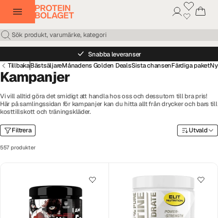
Snabba leveranser
Tillbaka
Bästsäljare
Månadens Golden Deals
Sista chansen
Färdiga paket
Ny
Kampanjer
Vi vill alltid göra det smidigt att handla hos oss och dessutom till bra pris!
Här på samlingssidan för kampanjer kan du hitta allt från drycker och bars till
kosttillskott och träningskläder.
Filtrera
Utvald
557 produkter