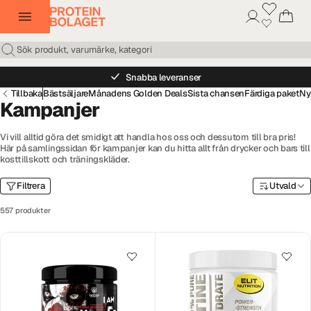
Snabba leveranser
Tillbaka
Bästsäljare
Månadens Golden Deals
Sista chansen
Färdiga paket
Ny
Kampanjer
Vi vill alltid göra det smidigt att handla hos oss och dessutom till bra pris!
Här på samlingssidan för kampanjer kan du hitta allt från drycker och bars till
kosttillskott och träningskläder.
Filtrera
Utvald
557 produkter