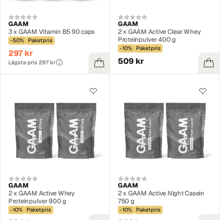
GAAM
GAAM
3 x GAAM Vitamin B5 90 caps
2 x GAAM Active Clear Whey
Proteinpulver 400 g
-50%
Paketpris
-10%
Paketpris
297 kr
509 kr
Lägsta pris 297 kr
GAAM
GAAM
2 x GAAM Active Whey
2 x GAAM Active Night Casein
Proteinpulver 900 g
750 g
-10%
Paketpris
-10%
Paketpris