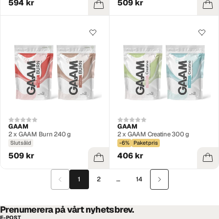
594 kr
509 kr
GAAM
GAAM
2 x GAAM Burn 240 g
2 x GAAM Creatine 300 g
Slutsåld
-6%
Paketpris
509 kr
406 kr
1
2
…
14
Prenumerera på vårt nyhetsbrev.
E-POST