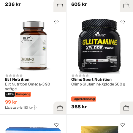
236 kr
605 kr
Elit Nutrition
Olimp Sport Nutrition
Elit Nutrition Omega-3 90
Olimp Glutamine Xplode 500 g
softgel
-10%
Kampanj
Lagerrensning
99 kr
368 kr
Lägsta pris 110 kr