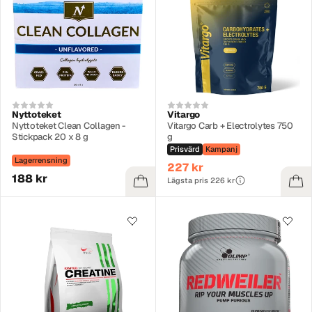
Nyttoteket
Vitargo
Nyttoteket Clean Collagen -
Vitargo Carb + Electrolytes 750
Stickpack 20 x 8 g
g
Prisvärd
Kampanj
Lagerrensning
227 kr
188 kr
Lägsta pris 226 kr