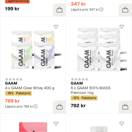
Lagerrensning
347 kr
199 kr
Lägsta pris 347 kr
GAAM
GAAM
4 x GAAM Clear Whey 400 g
6 x GAAM 100% MASS
Premium 1 kg
-18%
Paketpris
-12%
Paketpris
769 kr
792 kr
Lägsta pris 796 kr