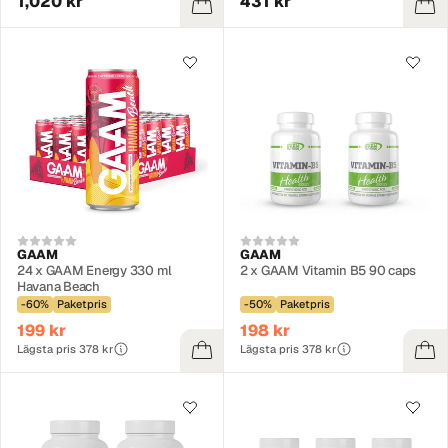
1,020 kr
431 kr
GAAM
GAAM
24 x GAAM Energy 330 ml
2 x GAAM Vitamin B5 90 caps
Havana Beach
-60%
Paketpris
-50%
Paketpris
199 kr
198 kr
Lägsta pris 378 kr
Lägsta pris 378 kr