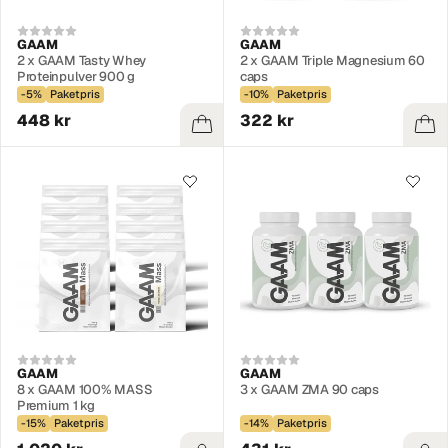
GAAM
GAAM
2 x GAAM Tasty Whey
2 x GAAM Triple Magnesium 60
Proteinpulver 900 g
caps
-5%
Paketpris
-10%
Paketpris
448 kr
322 kr
GAAM
GAAM
8 x GAAM 100% MASS
3 x GAAM ZMA 90 caps
Premium 1 kg
-15%
Paketpris
-14%
Paketpris