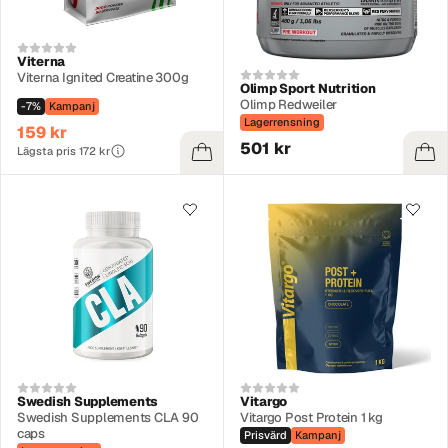
Viterna
Viterna Ignited Creatine 300g
Olimp Sport Nutrition
Olimp Redweiler
-7%
Kampanj
Lagerrensning
159 kr
501 kr
Lägsta pris 172 kr
Swedish Supplements
Vitargo
Swedish Supplements CLA 90
Vitargo Post Protein 1 kg
caps
Prisvärd
Kampanj