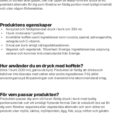
direkt ur burken eller glaset. Den här typen av ready-to-drink dryck är ett
praktiskt alternativ för dig som föredrar en färdig portion med tydligt innehåll
och utan någon förberedelse.
Produktens egenskaper
Kolsyrad och färdigblandad dryck i burk om 330 ml.
1 burk motsvarar 1 portion.
Innehåller koffein samt ingredienser som ruccola, spenat, ashwagandha,
vetegräs och C-vitamin.
0 kcal per burk enligt näringsdeklarationen.
Vegansk och vegetarisk. Tillverkad i Sverige. Ingrediensernas ursprung
varierar och kommer inte uteslutande från Sverige.
Hur använder du en dryck med koffein?
Drick 1 burk (330 ml), gärna väl kyld. Produkten är färdig att dricka och
behöver inte blandas med vatten eller andra ingredienser. Följ alltid
anvisningarna på förpackningen och överskrid inte rekommenderat intag.
För vem passar produkten?
Produkten passar dig som vill ha en färdig dryck i burk med tydlig
portionsstorlek och ett smidigt flytande format. Den är också ett bra val för
dig som föredrar veganska eller vegetariska alternativ och som söker en
produkt utan mjölk, laktos, mjölkprotein, ägg, fisk, soja, nötter och gelatin.