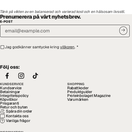
Tänk på vikten av en balanserad och varierad kost och en hälsosam livsstil.
Prenumerera på vårt nyhetsbrev.
E-POST
Jag godkänner samtycke kring
villkoren
.
*
Följ oss:
KUNDSERVICE
SHOPPING
Kundservice
Rabattkoder
Betalningar
Produktguider
Integritetspolicy
Proteinbolaget Magazine
Köpvillkor
Varumärken
Prisgaranti
Retur och byten
Spåra din order
Kontakta oss
Vanliga frågor