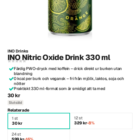
INO Drinks
INO Nitric Oxide Drink 330 ml
Färdig PWO-dryck med koffein – drick direkt ur burken utan
blandning
0 kcal per burk och vegansk – fri från mjölk, laktos, soja och
nötter
Praktiskt 330 ml-format som är smidigt att ta med
30 kr
Slutsåld
Relaterade
12 st
1 st
329 kr
-8%
30 kr
24 st
599 kr
-16%