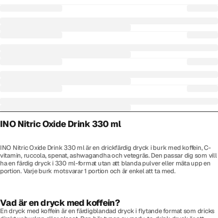
INO Nitric Oxide Drink 330 ml
INO Nitric Oxide Drink 330 ml är en drickfärdig dryck i burk med koffein, C-
vitamin, ruccola, spenat, ashwagandha och vetegräs. Den passar dig som vill
ha en färdig dryck i 330 ml-format utan att blanda pulver eller mäta upp en
portion. Varje burk motsvarar 1 portion och är enkel att ta med.
Vad är en dryck med koffein?
En dryck med koffein är en färdigblandad dryck i flytande format som dricks