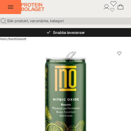
Snabba leveranser
Hem
/
Kosttillskott