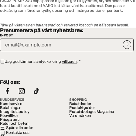
GAAM PUMP 240 caps passar dig som går till gymmet, styrketränar eller vill
ha ett kosttillskott med AAKG i ett lättanvänt kapselformat. Den passar
också dig som föredrar tydlig dosering och många portioner per burk.
Tänk på vikten av en balanserad och varierad kost och en hälsosam livsstil.
Prenumerera på vårt nyhetsbrev.
E-POST
Jag godkänner samtycke kring
villkoren
.
*
Följ oss:
KUNDSERVICE
SHOPPING
Kundservice
Rabattkoder
Betalningar
Produktguider
Integritetspolicy
Proteinbolaget Magazine
Köpvillkor
Varumärken
Prisgaranti
Retur och byten
Spåra din order
Kontakta oss