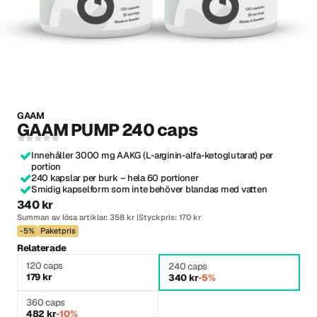
GAAM
GAAM PUMP 240 caps
Innehåller 3000 mg AAKG (L-arginin-alfa-ketoglutarat) per
portion
240 kapslar per burk – hela 60 portioner
Smidig kapselform som inte behöver blandas med vatten
340 kr
Summan av lösa artiklar: 358 kr
Styckpris: 170 kr
-5%
Paketpris
Relaterade
120 caps
240 caps
179 kr
340 kr
-5%
360 caps
482 kr
-10%