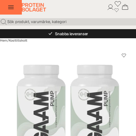
Snabba leveranser
Hem
/
Kosttillskott