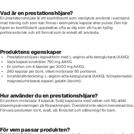
Vad är en prestationshöjare?
En prestationshöjare är ett kosttillskott som vanligtvis används i samband
med träning och som kan finnas i exempelvis kapslar eller pulver. Den här
typen av kosttillskott uppskattas ofta av dig som vill ha en tydlig
portionsstorlek och ett format som är enkelt att använda.
Produktens egenskaper
Prestationshöjare i kapselform med L-arginin-alfa-ketoglutarat (AAKG).
Varje kapsel innehåller 750 mg AAKG.
En portion om 4 kapslar ger 3000 mg AAKG.
240 kapslar per burk, vilket motsvarar 60 portioner.
Innehållsförteckning: L-arginin-alfa-ketoglutarat (AAKG), fyllnadsmedel:
magnesiumstearat, kapsel: gelatin (bovint).
Hur använder du en prestationshöjare?
En portion motsvarar 4 kapslar. Svälj kapslarna med vatten och följ alltid
doseringsanvisningen på förpackningen. Överskrid inte rekommenderad dos.
Förvara produkten torrt, svalt, väl förslutet och oåtkomligt för barn.
För vem passar produkten?