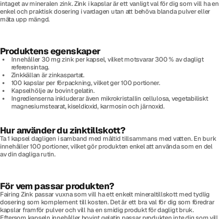
intaget av mineralen zink. Zink i kapslar är ett vanligt val för dig som vill ha en
enkel och praktisk dosering i vardagen utan att behöva blanda pulver eller
mäta upp mängd.
Produktens egenskaper
Innehåller 30 mg zink per kapsel, vilket motsvarar 300 % av dagligt
referensintag.
Zinkkällan är zinkaspartat.
100 kapslar per förpackning, vilket ger 100 portioner.
Kapselhölje av bovint gelatin.
Ingredienserna inkluderar även mikrokristallin cellulosa, vegetabiliskt
magnesiumstearat, kiseldioxid, karmosin och järnoxid.
Hur använder du zinktillskott?
Ta 1 kapsel dagligen i samband med måltid tillsammans med vatten. En burk
innehåller 100 portioner, vilket gör produkten enkel att använda som en del
av din dagliga rutin.
För vem passar produkten?
Fairing Zink passar vuxna som vill ha ett enkelt mineraltillskott med tydlig
dosering som komplement till kosten. Det är ett bra val för dig som föredrar
kapslar framför pulver och vill ha en smidig produkt för dagligt bruk.
Eftersom kapseln innehåller bovint gelatin passar produkten inte dig som vill