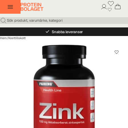
Snabba leveranser
Hem
/
Kosttillskott