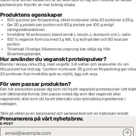
proteindryck framför en mer krämig shake.
Produktens egenskaper
500 g pulver per förpackning, vilket motsvarar cirka 20 portioner à 25 g.
Ger 20 g protein per portion och 82 g protein per 100 g enligt
näringsdeklarationen.
Innehåller 18 aminosyror, bland annat L-leucin, L-isoleucin och L-valin.
100 % vegansk formula med 0 g fett, 0 g kolhydrater och 80 kcal per
portion.
Tillverkad i Sverige. Råvarornas ursprung kan skilja sig från
tillverkningslandet.
Hur använder du veganskt proteinpulver?
Blanda 1 skopa, cirka 25 g, med ungefär 3 dl vatten och skaka eller rör om
tills pulvret har löst sig. 1 portion motsvarar 25 g och en förpackning ger cirka
20 portioner. Kan innehålla spår av mjölk, ägg och soja.
För vem passar produkten?
Den här produkten passar dig som vill ha ett veganskt proteinpulver i ett klart
och lättblandat format. Den passar också dig som äter veganskt eller
vegetariskt, eller som vill ha ett alternativ utan animaliska ingredienser i
vardagen.
Tänk på vikten av en balanserad och varierad kost och en hälsosam livsstil.
Prenumerera på vårt nyhetsbrev.
E-POST