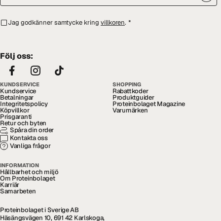
Jag godkänner samtycke kring
villkoren
.
*
Följ oss:
KUNDSERVICE
SHOPPING
Kundservice
Rabattkoder
Betalningar
Produktguider
Integritetspolicy
Proteinbolaget Magazine
Köpvillkor
Varumärken
Prisgaranti
Retur och byten
Spåra din order
Kontakta oss
Vanliga frågor
INFORMATION
Hållbarhet och miljö
Om Proteinbolaget
Karriär
Samarbeten
Proteinbolaget i Sverige AB
Häsängsvägen 10, 691 42 Karlskoga,