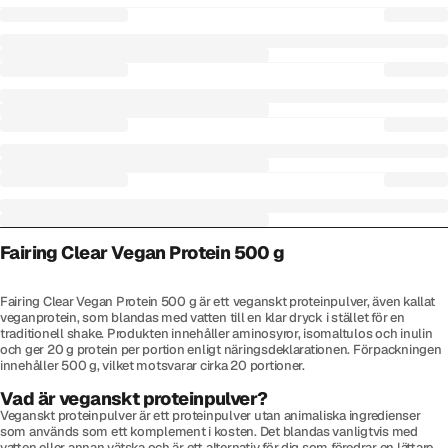
Fairing Clear Vegan Protein 500 g
Fairing Clear Vegan Protein 500 g är ett veganskt proteinpulver, även kallat
veganprotein, som blandas med vatten till en klar dryck i stället för en
traditionell shake. Produkten innehåller aminosyror, isomaltulos och inulin
och ger 20 g protein per portion enligt näringsdeklarationen. Förpackningen
innehåller 500 g, vilket motsvarar cirka 20 portioner.
Vad är veganskt proteinpulver?
Veganskt proteinpulver är ett proteinpulver utan animaliska ingredienser
som används som ett komplement i kosten. Det blandas vanligtvis med
vatten eller annan vätska och är ett alternativ för dig som föredrar en lättare