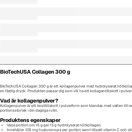
BioTechUSA Collagen 300 g
BioTechUSA Collagen 300 g är ett kollagenpulver med hydrolyserat nötkollagen,
en färdig dryck. Produkten passar dig som vill ha ett kollagentillskott i pulv
Vad är kollagenpulver?
Kollagenpulver är ett kosttillskott i pulverform som blandas med vatten till en
portionsstorlek i din dagliga rutin.
Produktens egenskaper
Varje portion om 15 g ger 13 g hydrolyserat nötkollagen.
Innehåller 105 mg hyaluronsyra per portion samt tillsatt vitamin C och vi