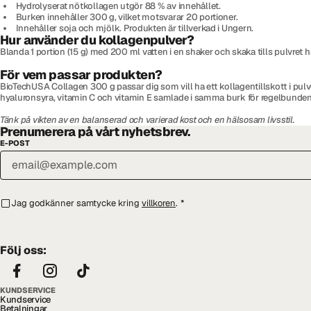
Hydrolyserat nötkollagen utgör 88 % av innehållet.
Burken innehåller 300 g, vilket motsvarar 20 portioner.
Innehåller soja och mjölk. Produkten är tillverkad i Ungern.
Hur använder du kollagenpulver?
Blanda 1 portion (15 g) med 200 ml vatten i en shaker och skaka tills pulvret
För vem passar produkten?
BioTechUSA Collagen 300 g passar dig som vill ha ett kollagentillskott i pulver
hyaluronsyra, vitamin C och vitamin E samlade i samma burk för regelbunde
Tänk på vikten av en balanserad och varierad kost och en hälsosam livsstil.
Prenumerera på vårt nyhetsbrev.
E-POST
Jag godkänner samtycke kring
villkoren
.
*
Följ oss:
KUNDSERVICE
Kundservice
Betalningar