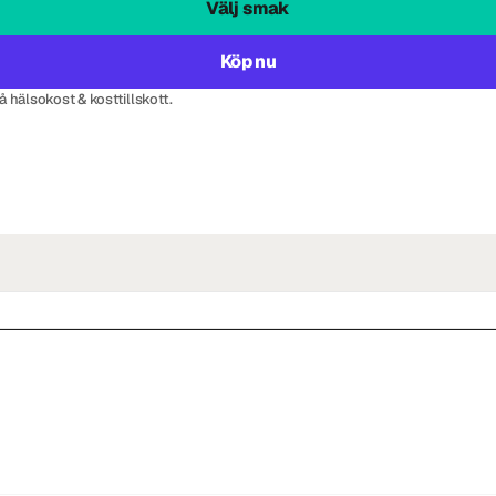
Välj smak
Köp nu
på hälsokost & kosttillskott.