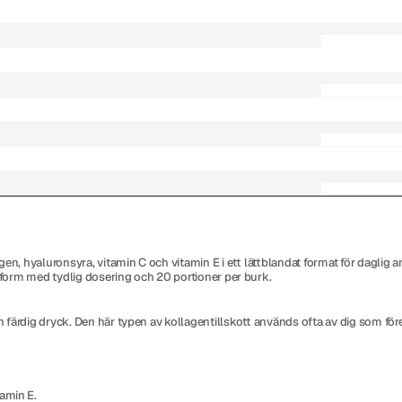
 hyaluronsyra, vitamin C och vitamin E i ett lättblandat format för daglig an
erform med tydlig dosering och 20 portioner per burk.
 färdig dryck. Den här typen av kollagentillskott används ofta av dig som föred
tamin E.