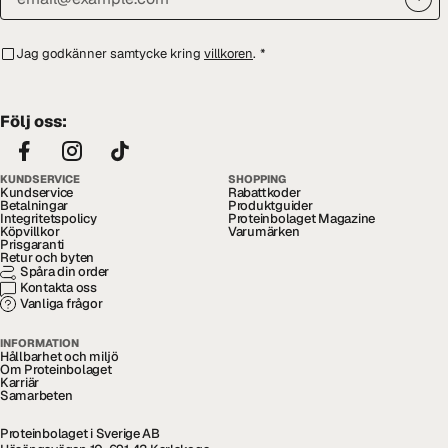
Jag godkänner samtycke kring
villkoren
.
*
Följ oss:
KUNDSERVICE
SHOPPING
Kundservice
Rabattkoder
Betalningar
Produktguider
Integritetspolicy
Proteinbolaget Magazine
Köpvillkor
Varumärken
Prisgaranti
Retur och byten
Spåra din order
Kontakta oss
Vanliga frågor
INFORMATION
Hållbarhet och miljö
Om Proteinbolaget
Karriär
Samarbeten
Proteinbolaget i Sverige AB