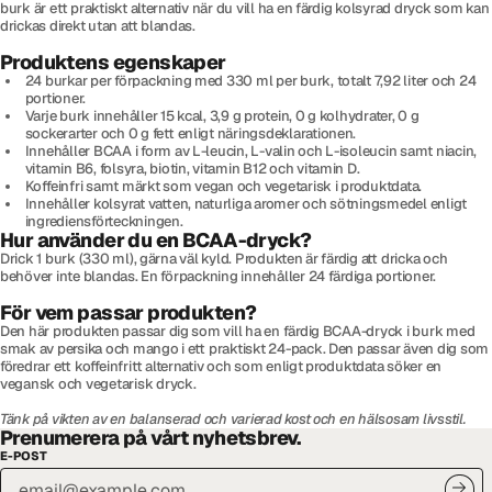
burk är ett praktiskt alternativ när du vill ha en färdig kolsyrad dryck som kan
drickas direkt utan att blandas.
Produktens egenskaper
24 burkar per förpackning med 330 ml per burk, totalt 7,92 liter och 24
portioner.
Varje burk innehåller 15 kcal, 3,9 g protein, 0 g kolhydrater, 0 g
sockerarter och 0 g fett enligt näringsdeklarationen.
Innehåller BCAA i form av L-leucin, L-valin och L-isoleucin samt niacin,
vitamin B6, folsyra, biotin, vitamin B12 och vitamin D.
Koffeinfri samt märkt som vegan och vegetarisk i produktdata.
Innehåller kolsyrat vatten, naturliga aromer och sötningsmedel enligt
ingrediensförteckningen.
Hur använder du en BCAA-dryck?
Drick 1 burk (330 ml), gärna väl kyld. Produkten är färdig att dricka och
behöver inte blandas. En förpackning innehåller 24 färdiga portioner.
För vem passar produkten?
Den här produkten passar dig som vill ha en färdig BCAA-dryck i burk med
smak av persika och mango i ett praktiskt 24-pack. Den passar även dig som
föredrar ett koffeinfritt alternativ och som enligt produktdata söker en
vegansk och vegetarisk dryck.
Tänk på vikten av en balanserad och varierad kost och en hälsosam livsstil.
Prenumerera på vårt nyhetsbrev.
E-POST