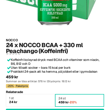
NOCCO
24 x NOCCO BCAA + 330 ml
Peachango (Koffeinfri)
Koffeinfri kolsyrad dryck med BCAA och vitaminer som niacin,
B6, B12 och D
Utan tillsatt socker – bara 15 kcal per burk
Praktiskt 24-pack att ha hemma, på jobbet eller i gymväskan
459 kr
Summan av lösa artiklar: 576 kr
Styckpris: 19.13 kr
-20%
Paketpris
Relaterade
1 st
24 st
24 kr
459 kr
-20%