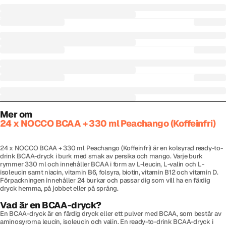
Mer om
24 x NOCCO BCAA + 330 ml Peachango (Koffeinfri)
24 x NOCCO BCAA + 330 ml Peachango (Koffeinfri) är en kolsyrad ready-to-
drink BCAA-dryck i burk med smak av persika och mango. Varje burk
rymmer 330 ml och innehåller BCAA i form av L-leucin, L-valin och L-
isoleucin samt niacin, vitamin B6, folsyra, biotin, vitamin B12 och vitamin D.
Förpackningen innehåller 24 burkar och passar dig som vill ha en färdig
dryck hemma, på jobbet eller på språng.
Vad är en BCAA-dryck?
En BCAA-dryck är en färdig dryck eller ett pulver med BCAA, som består av
aminosyrorna leucin, isoleucin och valin. En ready-to-drink BCAA-dryck i