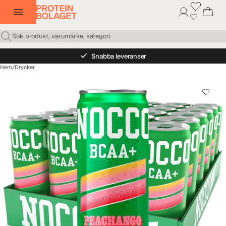
Snabba leveranser
Hem
/
Drycker