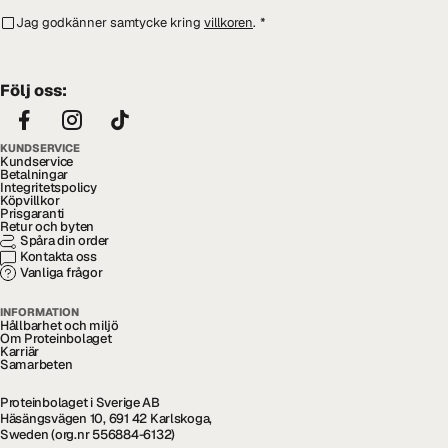
Jag godkänner samtycke kring
villkoren
.
*
Följ oss:
KUNDSERVICE
Kundservice
Betalningar
Integritetspolicy
Köpvillkor
Prisgaranti
Retur och byten
Spåra din order
Kontakta oss
Vanliga frågor
INFORMATION
Hållbarhet och miljö
Om Proteinbolaget
Karriär
Samarbeten
Proteinbolaget i Sverige AB
Häsängsvägen 10, 691 42 Karlskoga,
Sweden (org.nr 556884-6132)