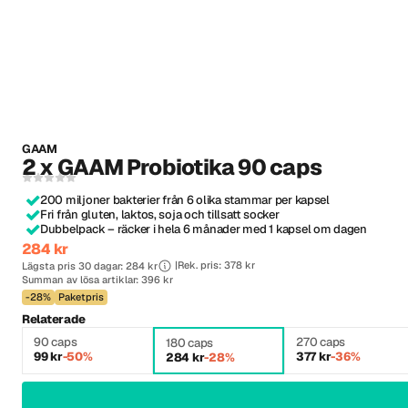
GAAM
2 x GAAM Probiotika 90 caps
200 miljoner bakterier från 6 olika stammar per kapsel
Fri från gluten, laktos, soja och tillsatt socker
Dubbelpack – räcker i hela 6 månader med 1 kapsel om dagen
284 kr
Rek. pris: 378 kr
Lägsta pris 30 dagar: 284 kr
Summan av lösa artiklar: 396 kr
-28%
Paketpris
Relaterade
90 caps
270 caps
180 caps
99 kr
-50%
377 kr
-36%
284 kr
-28%