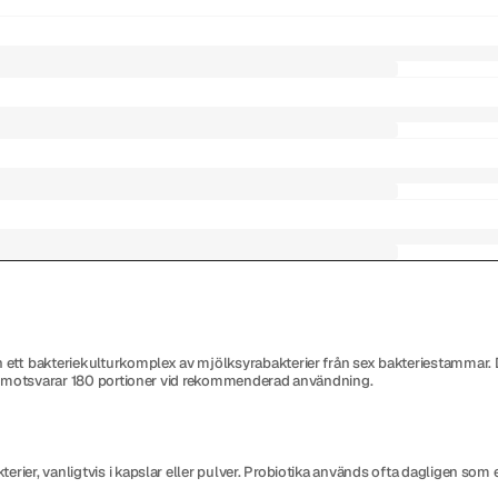
ch ett bakteriekulturkomplex av mjölksyrabakterier från sex bakteriestammar. 
ket motsvarar 180 portioner vid rekommenderad användning.
kterier, vanligtvis i kapslar eller pulver. Probiotika används ofta dagligen som