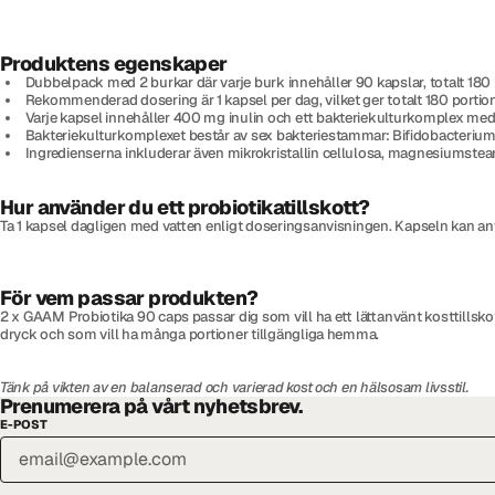
Produktens egenskaper
Dubbelpack med 2 burkar där varje burk innehåller 90 kapslar, totalt 180 
Rekommenderad dosering är 1 kapsel per dag, vilket ger totalt 180 portion
Varje kapsel innehåller 400 mg inulin och ett bakteriekulturkomplex med
Bakteriekulturkomplexet består av sex bakteriestammar: Bifidobacterium a
Ingredienserna inkluderar även mikrokristallin cellulosa, magnesiumstearat
Hur använder du ett probiotikatillskott?
Ta 1 kapsel dagligen med vatten enligt doseringsanvisningen. Kapseln kan a
För vem passar produkten?
2 x GAAM Probiotika 90 caps passar dig som vill ha ett lättanvänt kosttillskot
dryck och som vill ha många portioner tillgängliga hemma.
Tänk på vikten av en balanserad och varierad kost och en hälsosam livsstil.
Prenumerera på vårt nyhetsbrev.
E-POST