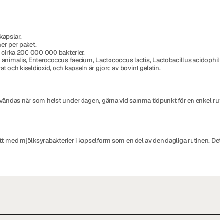
kapslar.
er per paket.
 cirka 200 000 000 bakterier.
nimalis, Enterococcus faecium, Lactococcus lactis, Lactobacillus acidophilu
 och kiseldioxid, och kapseln är gjord av bovint gelatin.
nvändas när som helst under dagen, gärna vid samma tidpunkt för en enkel ru
t med mjölksyrabakterier i kapselform som en del av den dagliga rutinen. Det är